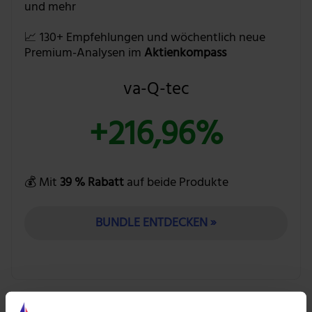
und mehr
📈 130+ Empfehlungen und wöchentlich neue
Premium-Analysen im
Aktienkompass
va-Q-tec
+216,96%
💰 Mit
39 % Rabatt
auf beide Produkte
BUNDLE ENTDECKEN »
Ihre Bewertung liegt aber mit einem KGV von 33,3