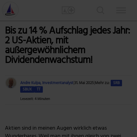
Bis zu 14 % Aufschlag jedes Jahr:
2 US-Aktien, mit
außergewöhnlichem
Dividendenwachstum!
Andre Kulpa, Investmentanalyst
|
31. Mai 2025
|
Mehr zu:
SRB
SBUX
TT
Lesezeit: 4 Minuten
Foto: 3D Animation Production Company via Pixabay
Aktien sind in meinen Augen wirklich etwas
Wunderbares. Weil man mit ihnen gleich von zwei