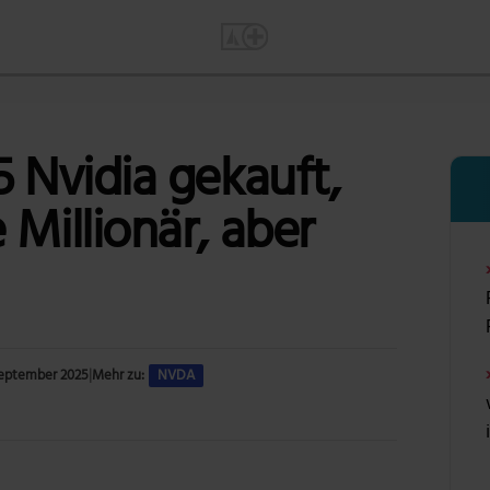
5 Nvidia gekauft,
Millionär, aber
September 2025
|
Mehr zu:
NVDA
Foto: 3D Animation Production Company via Pixabay