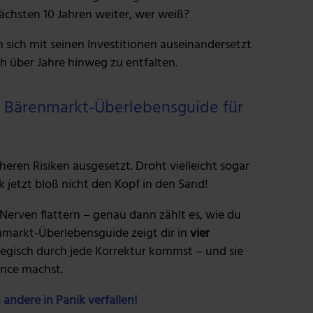
nächsten 10 Jahren weiter, wer weiß?
n sich mit seinen Investitionen auseinandersetzt
ch über Jahre hinweg zu entfalten.
er Bärenmarkt-Überlebensguide für
heren Risiken ausgesetzt. Droht vielleicht sogar
k jetzt bloß nicht den Kopf in den Sand!
erven flattern – genau dann zählt es, wie du
enmarkt-Überlebensguide zeigt dir in
vier
ategisch durch jede Korrektur kommst – und sie
ance machst.
 andere in Panik verfallen!