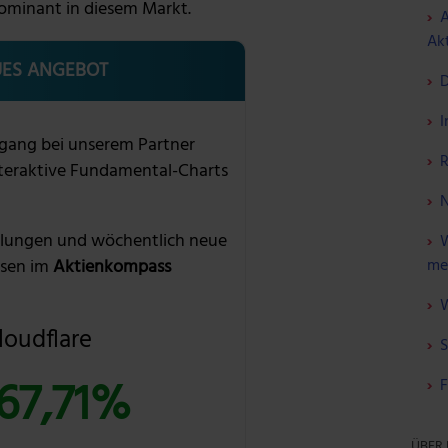
ominant in diesem Markt.
A
Akt
ES ANGEBOT
D
I
gang bei unserem Partner
R
nteraktive Fundamental-Charts
N
lungen und wöchentlich neue
W
me
sen im
Aktienkompass
W
loudflare
S
67,71%
F
ÜBER