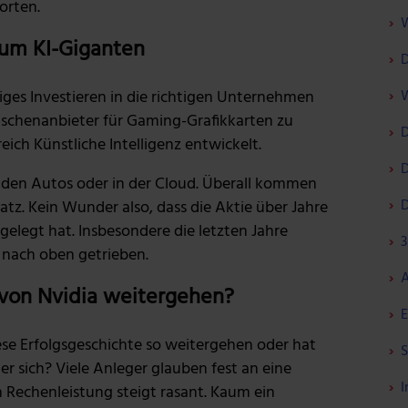
orten.
W
um KI-Giganten
D
tiges Investieren in die richtigen Unternehmen
W
ischenanbieter für Gaming-Grafikkarten zu
D
eich Künstliche Intelligenz entwickelt.
D
nden Autos oder in der Cloud. Überall kommen
D
tz. Kein Wunder also, dass die Aktie über Jahre
elegt hat. Insbesondere die letzten Jahre
3
nach oben getrieben.
A
 von Nvidia weitergehen?
E
ese Erfolgsgeschichte so weitergehen oder hat
S
er sich? Viele Anleger glauben fest an eine
I
 Rechenleistung steigt rasant. Kaum ein