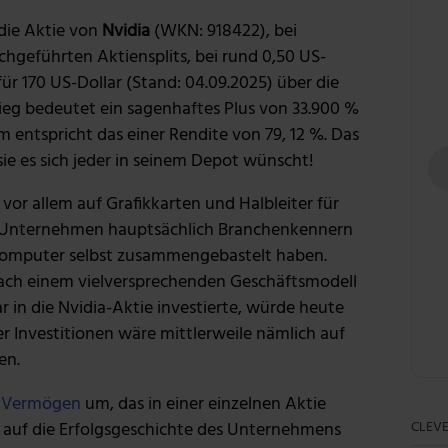
 die Aktie von
Nvidia
(WKN: 918422), bei
chgeführten Aktiensplits, bei rund 0,50 US-
für 170 US-Dollar (Stand: 04.09.2025) über die
tieg bedeutet ein sagenhaftes Plus von 33.900 %
m entspricht das einer Rendite von 79, 12 %. Das
 sie es sich jeder in seinem Depot wünscht!
 vor allem auf Grafikkarten und Halbleiter für
 Unternehmen hauptsächlich Branchenkennern
Computer selbst zusammengebastelt haben.
 nach einem vielversprechenden Geschäftsmodell
r in die Nvidia-Aktie investierte, würde heute
er Investitionen wäre mittlerweile nämlich auf
en.
m
Vermögen
um, das in einer einzelnen Aktie
CLEVE
 auf die Erfolgsgeschichte des Unternehmens