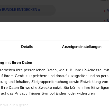
T: BUNDLE ENTDECKEN »
W
U
F
ch sagen, dass Nvidia mittlerweile einen
 Neue Rekorde sind also kein Selbstläufer mehr.
Details
Anzeigeneinstellungen
h-Riesen
g mit Ihren Daten
arbeiten Ihre persönlichen Daten, wie z. B. Ihre IP-Adresse, mit
r Tech-Giganten hilft:
Apple
galt nach dem
uf Ihrem Gerät zu speichern und darauf zuzugreifen und so pers
ieg aufgrund fortlaufender
ung und Inhalten, Zielgruppenforschung sowie Entwicklung von
 weiter.
 Ihre Daten für welche Zwecke nutzt. Sie können Ihre Einwilligun
 auf das Privacy Trigger Symbol ändern oder widerrufen
 hin, bis die Cloud den Durchbruch brachte.
 investiert blieb, wurde am Ende belohnt. Nvidia
n wir auch gerne:
in.