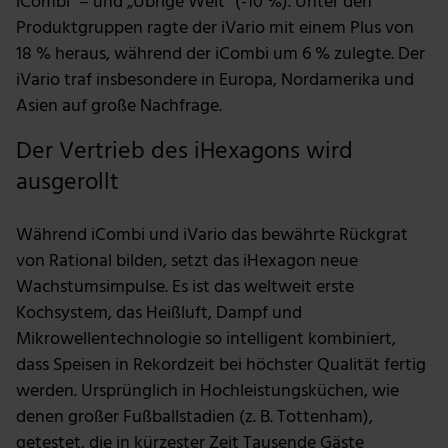
iCombi¹ – und „Übrige Welt“ (-10 %). Unter den
Produktgruppen ragte der iVario mit einem Plus von
18 % heraus, während der iCombi um 6 % zulegte. Der
iVario traf insbesondere in Europa, Nordamerika und
Asien auf große Nachfrage.
Der Vertrieb des iHexagons wird
ausgerollt
Während iCombi und iVario das bewährte Rückgrat
von Rational bilden, setzt das iHexagon neue
Wachstumsimpulse. Es ist das weltweit erste
Kochsystem, das Heißluft, Dampf und
Mikrowellentechnologie so intelligent kombiniert,
dass Speisen in Rekordzeit bei höchster Qualität fertig
werden. Ursprünglich in Hochleistungsküchen, wie
denen großer Fußballstadien (z. B. Tottenham),
getestet, die in kürzester Zeit Tausende Gäste