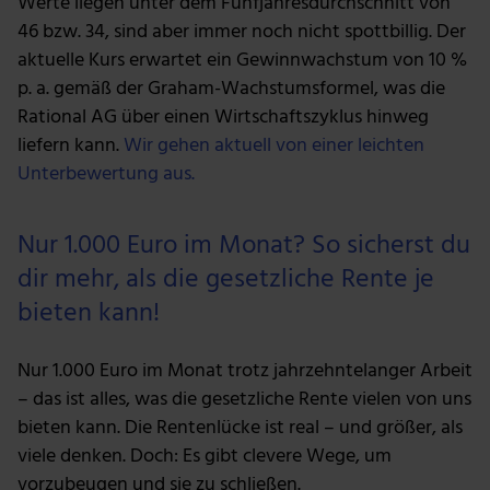
Werte liegen unter dem Fünfjahresdurchschnitt von
ihnen bereitgestellt hast oder die sie im Rahmen deiner
46 bzw. 34, sind aber immer noch nicht spottbillig. Der
Nutzung der Dienste gesammelt haben.
aktuelle Kurs erwartet ein Gewinnwachstum von 10 %
p. a. gemäß der Graham-Wachstumsformel, was die
Rational AG über einen Wirtschaftszyklus hinweg
liefern kann.
Wir gehen aktuell von einer leichten
Unterbewertung aus.
Nur 1.000 Euro im Monat? So sicherst du
dir mehr, als die gesetzliche Rente je
bieten kann!
Nur 1.000 Euro im Monat trotz jahrzehntelanger Arbeit
– das ist alles, was die gesetzliche Rente vielen von uns
bieten kann. Die Rentenlücke ist real – und größer, als
viele denken. Doch: Es gibt clevere Wege, um
vorzubeugen und sie zu schließen.