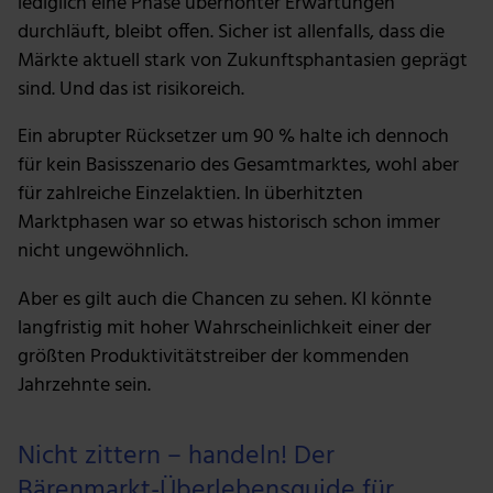
lediglich eine Phase überhöhter Erwartungen
durchläuft, bleibt offen. Sicher ist allenfalls, dass die
ihnen bereitgestellt hast oder die sie im Rahmen deiner
Nutzung der Dienste gesammelt haben.
Märkte aktuell stark von Zukunftsphantasien geprägt
sind. Und das ist risikoreich.
Ein abrupter Rücksetzer um 90 % halte ich dennoch
für kein Basisszenario des Gesamtmarktes, wohl aber
für zahlreiche Einzelaktien. In überhitzten
Marktphasen war so etwas historisch schon immer
nicht ungewöhnlich.
Aber es gilt auch die Chancen zu sehen. KI könnte
langfristig mit hoher Wahrscheinlichkeit einer der
größten Produktivitätstreiber der kommenden
Jahrzehnte sein.
Nicht zittern – handeln! Der
Bärenmarkt-Überlebensguide für