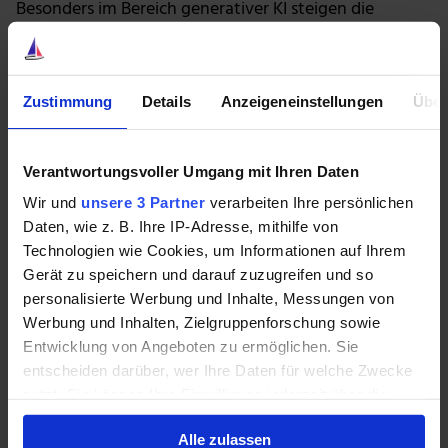
Besonders im Bereich generativer KI steigen die
Investitionsausgaben der großen Cloud-Anbieter
stark, ohne dass die Margenentwicklung in gleichem
Tempo folgt. Gleichzeitig signalisiert die hohe
Zustimmung
Details
Anzeigeneinstellungen
Über
Bewertung einzelner Halbleiter- und Softwaretitel
aber eine Erwartung an Wachstum, das erst in
mehreren Jahren in dieser Form realisiert werden
Verantwortungsvoller Umgang mit Ihren Daten
müsste.
Wir und
unsere 3 Partner
verarbeiten Ihre persönlichen
Daten, wie z. B. Ihre IP-Adresse, mithilfe von
Besonders kritisch ist dabei schon heute, dass in der
Technologien wie Cookies, um Informationen auf Ihrem
Zukunft überhaupt nicht genügend Energie
Gerät zu speichern und darauf zuzugreifen und so
vorhanden ist, um die ganzen Rechenzentren zu
personalisierte Werbung und Inhalte, Messungen von
betreiben. Das spricht an sich schon für einen
Werbung und Inhalten, Zielgruppenforschung sowie
Kipppunkt. Historisch betrachtet waren solche Phasen
Entwicklung von Angeboten zu ermöglichen. Sie
anfällig für abrupte Korrekturen, sobald sich die
entscheiden darüber, wer Ihre Daten für welche Zwecke
Zinslandschaft oder das Sentiment änderten.
nutzt. Sie können Ihre Einwilligung jederzeit über die
Cookie-Erklärung oder durch Klicken auf das Privacy
Wenn die Luft aus der KI-Blase
Alle zulassen
Trigger Symbol ändern oder widerrufen