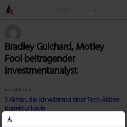
Bradley Guichard, Motley
Fool beitragender
Investmentanalyst
15. April 2022
3 Aktien, die ich während einer Tech-Aktien-
Korrektur kaufe
Die Korrektur bei den Technologiewerten hat einige große