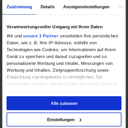
Namen zu Fall gebracht, was für langfristige Anleger von
Vorteil sein könnte.
Mehr »
Zustimmung
Details
Anzeigeneinstellungen
Über
4. April 2022
Verantwortungsvoller Umgang mit Ihren Daten
3 Top-E-Commerce-Aktien, die man jetzt
Wir und
unsere 3 Partner
verarbeiten Ihre persönlichen
kaufen sollte
Daten, wie z. B. Ihre IP-Adresse, mithilfe von
Technologien wie Cookies, um Informationen auf Ihrem
Dieser schnell wachsende Sektor bietet versierten
Gerät zu speichern und darauf zuzugreifen und so
langfristigen Anlegern mehrere Möglichkeiten, davon zu
personalisierte Werbung und Inhalte, Messungen von
profitieren.
Mehr »
Werbung und Inhalten, Zielgruppenforschung sowie
Entwicklung von Angeboten zu ermöglichen. Sie
5. März 2022
entscheiden darüber, wer Ihre Daten für welche Zwecke
nutzt. Sie können Ihre Einwilligung jederzeit über die
2 heiße Wachstumsaktien, die 2022 ein Kauf
Cookie-Erklärung oder durch Klicken auf das Privacy
sind
Alle zulassen
Trigger Symbol ändern oder widerrufen
Wachstumsaktien stehen derzeit nicht in der Gunst der
Wenn Sie es erlauben, würden wir auch gerne:
Einstellungen
Anleger – dennoch gibt es reizvolle Möglichkeiten, die man
Informationen über Ihre geografische Lage