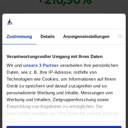
+216,96%
💰 Mit
39 % Rabatt
auf beide Produkte
BUNDLE ENTDECKEN »
Zustimmung
Details
Anzeigeneinstellungen
Über
Verantwortungsvoller Umgang mit Ihren Daten
Wir und
unsere 3 Partner
verarbeiten Ihre persönlichen
Auf der anderen Seite sind Firmen mit einer Historie
Daten, wie z. B. Ihre IP-Adresse, mithilfe von
von regelmäßigen Dividendenerhöhungen viel eher
Technologien wie Cookies, um Informationen auf Ihrem
hochwertigere Unternehmen, vor allem, wenn sie bei
Gerät zu speichern und darauf zuzugreifen und so
Ihrer Ausschüttungsquote eine hohe Sicherheitsmarge
personalisierte Werbung und Inhalte, Messungen von
einplanen, was bedeutet, dass sie einen geringeren
Werbung und Inhalten, Zielgruppenforschung sowie
Prozentsatz des Gewinns in Form von Dividenden
Entwicklung von Angeboten zu ermöglichen. Sie
ausschütten. Diese Art von Unternehmen übersteht
entscheiden darüber, wer Ihre Daten für welche Zwecke
eher schwierige Zeiten, während sie weiterhin
nutzt. Sie können Ihre Einwilligung jederzeit über die
Dividenden zahlt – und sie erhöht – und in das
Cookie-Erklärung oder durch Klicken auf das Privacy