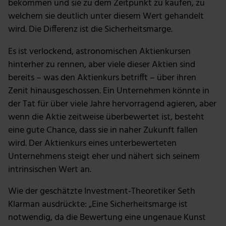
bekommen und sie zu dem Zeitpunkt zu kaufen, zu
Unsere Partner führen diese Informationen
möglicherweise mit weiteren Daten zusammen, die du
welchem sie deutlich unter diesem Wert gehandelt
ihnen bereitgestellt hast oder die sie im Rahmen deiner
wird. Die Differenz ist die Sicherheitsmarge.
Nutzung der Dienste gesammelt haben.
Es ist verlockend, astronomischen Aktienkursen
hinterher zu rennen, aber viele dieser Aktien sind
bereits – was den Aktienkurs betrifft – über ihren
Zenit hinausgeschossen. Ein Unternehmen könnte in
der Tat für über viele Jahre hervorragend agieren, aber
wenn die Aktie zeitweise überbewertet ist, besteht
eine gute Chance, dass sie in naher Zukunft fallen
wird. Der Aktienkurs eines unterbewerteten
Unternehmens steigt eher und nähert sich seinem
intrinsischen Wert an.
Wie der geschätzte Investment-Theoretiker Seth
Klarman ausdrückte: „Eine Sicherheitsmarge ist
notwendig, da die Bewertung eine ungenaue Kunst