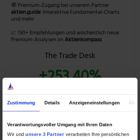
🧭 Premium-Zugang bei unserem Partner
aktien.guide
: Interaktive Fundamental-Charts
und mehr
📈 130+ Empfehlungen und wöchentlich neue
Premium-Analysen im
Aktienkompass
The Trade Desk
+253,40%
💰 Mit
39 % Rabatt
auf beide Produkte
Zustimmung
Details
Anzeigeneinstellungen
Über
BUNDLE ENTDECKEN »
Verantwortungsvoller Umgang mit Ihren Daten
Wir und
unsere 3 Partner
verarbeiten Ihre persönlichen