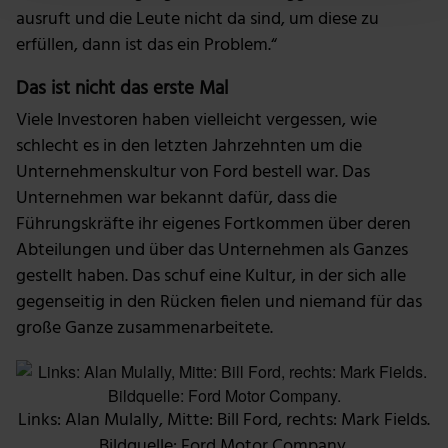
Abschnitt Einzelheiten
fest.
ausruft und die Leute nicht da sind, um diese zu
erfüllen, dann ist das ein Problem.“
Wir verwenden Cookies, um Inhalte und Anzeigen zu
Das ist nicht das erste Mal
personalisieren, Funktionen für soziale Medien anbieten
zu können und die Zugriffe auf unsere Website zu
Viele Investoren haben vielleicht vergessen, wie
analysieren. Außerdem geben wir Informationen zu
schlecht es in den letzten Jahrzehnten um die
deiner Verwendung unserer Website an unsere Partner
Unternehmenskultur von Ford bestell war. Das
für soziale Medien, Werbung und Analysen weiter.
Unternehmen war bekannt dafür, dass die
Unsere Partner führen diese Informationen
Führungskräfte ihr eigenes Fortkommen über deren
möglicherweise mit weiteren Daten zusammen, die du
Abteilungen und über das Unternehmen als Ganzes
ihnen bereitgestellt hast oder die sie im Rahmen deiner
gestellt haben. Das schuf eine Kultur, in der sich alle
Nutzung der Dienste gesammelt haben.
gegenseitig in den Rücken fielen und niemand für das
große Ganze zusammenarbeitete.
Links: Alan Mulally, Mitte: Bill Ford, rechts: Mark Fields.
Bildquelle: Ford Motor Company.