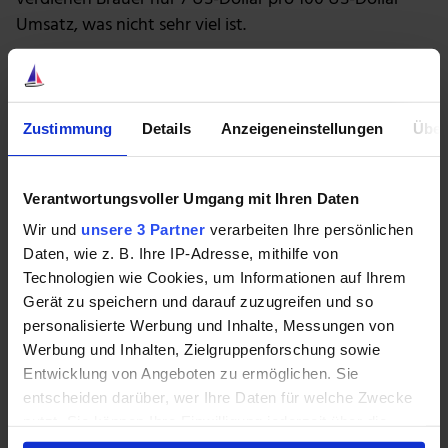
Umsatz, was nicht sehr viel ist.
Deshalb sind Skaleneffekte wichtig. Das könnte auch
erklären, warum sich die Brauindustrie konsolidiert
hat. Das hilft, Kosten zu senken und schützt die
Zustimmung
Details
Anzeigeneinstellungen
Über
Margen.
Im Jahr 2004 kontrollierten die 10 größten Brauereien
Verantwortungsvoller Umgang mit Ihren Daten
der Branche 51 % des Marktes. Bis 2014 wurde die
Wir und
unsere 3 Partner
verarbeiten Ihre persönlichen
Hälfte des Marktes von vier Brauereien kontrolliert.
Daten, wie z. B. Ihre IP-Adresse, mithilfe von
Heute wird dieser Marktanteil von nur drei
Technologien wie Cookies, um Informationen auf Ihrem
Unternehmen dominiert, nachdem
AB InBev
im Jahr
Gerät zu speichern und darauf zuzugreifen und so
2016 mit
SABMiller
fusionierte.
personalisierte Werbung und Inhalte, Messungen von
Werbung und Inhalten, Zielgruppenforschung sowie
Es gibt noch etwas anderes zu beachten, nämlich, dass
Entwicklung von Angeboten zu ermöglichen. Sie
Brauereien sehr stark verschuldet sein können. Ihre
entscheiden darüber, wer Ihre Daten für welche Zwecke
Gesamtverbindlichkeiten können bis zur Hälfte ihres
nutzt. Sie können Ihre Einwilligung jederzeit über die
Gesamtvermögens betragen. Die durchschnittliche
Cookie-Erklärung oder durch Klicken auf das Privacy