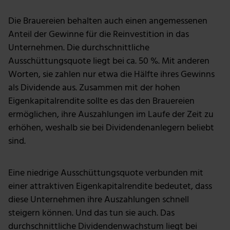
Unsere Partner führen diese Informationen
möglicherweise mit weiteren Daten zusammen, die du
Die Brauereien behalten auch einen angemessenen
ihnen bereitgestellt hast oder die sie im Rahmen deiner
Anteil der Gewinne für die Reinvestition in das
Nutzung der Dienste gesammelt haben.
Unternehmen. Die durchschnittliche
Ausschüttungsquote liegt bei ca. 50 %. Mit anderen
Worten, sie zahlen nur etwa die Hälfte ihres Gewinns
als Dividende aus. Zusammen mit der hohen
Eigenkapitalrendite sollte es das den Brauereien
ermöglichen, ihre Auszahlungen im Laufe der Zeit zu
erhöhen, weshalb sie bei Dividendenanlegern beliebt
sind.
Eine niedrige Ausschüttungsquote verbunden mit
einer attraktiven Eigenkapitalrendite bedeutet, dass
diese Unternehmen ihre Auszahlungen schnell
steigern können. Und das tun sie auch. Das
durchschnittliche Dividendenwachstum liegt bei