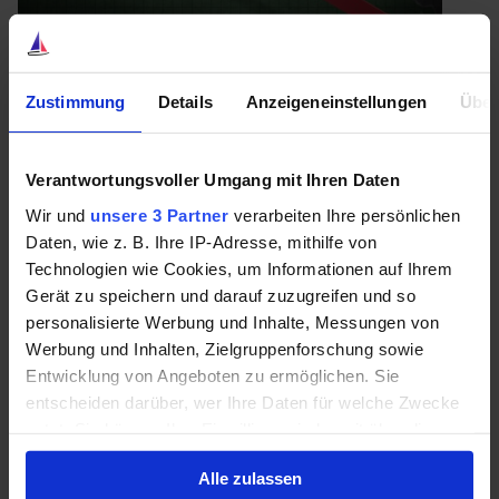
Quelle: Getty Images
Zustimmung
Details
Anzeigeneinstellungen
Über
Und doch dürfte es für Experten wesentlich einfacher
sein, das Geschäft von Grenke zu überprüfen, als dies
bei Wirecard der Fall war. Bei Wirecard waren die
Verantwortungsvoller Umgang mit Ihren Daten
Produkte wirklich kaum nachvollziehbar,
Wir und
unsere 3 Partner
verarbeiten Ihre persönlichen
entsprechend war es wohl ziemlich einfach, Umsätze
Daten, wie z. B. Ihre IP-Adresse, mithilfe von
beziehungsweise Kontobewegungen
vorzugaukeln.
Technologien wie Cookies, um Informationen auf Ihrem
Gerät zu speichern und darauf zuzugreifen und so
Das kann ich mir bei Grenke Leasing schwer vorstellen.
personalisierte Werbung und Inhalte, Messungen von
Wenn ein Leasing-Umsatz für einen Laptop gemeldet
Werbung und Inhalten, Zielgruppenforschung sowie
wird, muss es ja irgendwo einen Laptop mit Rechnung
Entwicklung von Angeboten zu ermöglichen. Sie
gegeben haben. Gleiches gilt für das Bankgeschäft –
entscheiden darüber, wer Ihre Daten für welche Zwecke
Einlagen müssen irgendwo herkommen, verliehenes
nutzt. Sie können Ihre Einwilligung jederzeit über die
Geld muss irgendwo hin fließen.
Cookie-Erklärung oder durch Klicken auf das Privacy
Alle zulassen
Trigger Symbol ändern oder widerrufen