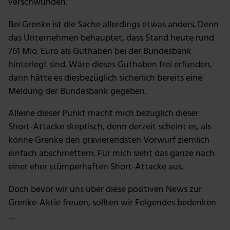
verschwunden.
ihnen bereitgestellt hast oder die sie im Rahmen deiner
Nutzung der Dienste gesammelt haben.
Bei Grenke ist die Sache allerdings etwas anders. Denn
das Unternehmen behauptet, dass Stand heute rund
761 Mio. Euro als Guthaben bei der Bundesbank
hinterlegt sind. Wäre dieses Guthaben frei erfunden,
dann hätte es diesbezüglich sicherlich bereits eine
Meldung der Bundesbank gegeben.
Alleine dieser Punkt macht mich bezüglich dieser
Short-Attacke skeptisch, denn derzeit scheint es, als
könne Grenke den gravierendsten Vorwurf ziemlich
einfach abschmettern. Für mich sieht das ganze nach
einer eher stümperhaften Short-Attacke aus.
Doch bevor wir uns über diese positiven News zur
Grenke-Aktie freuen, sollten wir Folgendes bedenken
…