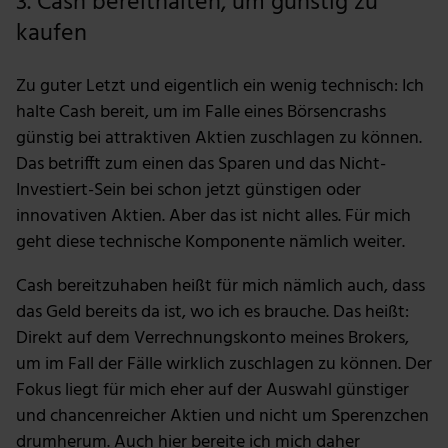
3. Cash bereithalten, um günstig zu
Wir verwenden Cookies, um Inhalte und Anzeigen zu
kaufen
personalisieren, Funktionen für soziale Medien anbieten
zu können und die Zugriffe auf unsere Website zu
Zu guter Letzt und eigentlich ein wenig technisch: Ich
analysieren. Außerdem geben wir Informationen zu
halte Cash bereit, um im Falle eines Börsencrashs
deiner Verwendung unserer Website an unsere Partner
günstig bei attraktiven Aktien zuschlagen zu können.
für soziale Medien, Werbung und Analysen weiter.
Das betrifft zum einen das Sparen und das Nicht-
Unsere Partner führen diese Informationen
Investiert-Sein bei schon jetzt günstigen oder
möglicherweise mit weiteren Daten zusammen, die du
innovativen Aktien. Aber das ist nicht alles. Für mich
ihnen bereitgestellt hast oder die sie im Rahmen deiner
geht diese technische Komponente nämlich weiter.
Nutzung der Dienste gesammelt haben.
Cash bereitzuhaben heißt für mich nämlich auch, dass
das Geld bereits da ist, wo ich es brauche. Das heißt:
Direkt auf dem Verrechnungskonto meines Brokers,
um im Fall der Fälle wirklich zuschlagen zu können. Der
Fokus liegt für mich eher auf der Auswahl günstiger
und chancenreicher Aktien und nicht um Sperenzchen
drumherum. Auch hier bereite ich mich daher