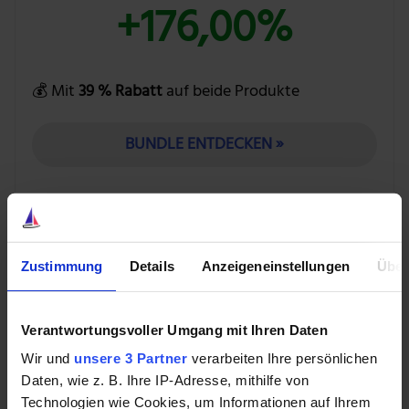
+176,00%
💰 Mit
39 % Rabatt
auf beide Produkte
BUNDLE ENTDECKEN »
2. Starke Geschäftsmodelle im Fokus
Zustimmung
Details
Anzeigeneinstellungen
Über
Eine zweite Sache, die wichtiger wird, sind außerdem
starke Geschäftsmodelle. Wobei starke
Verantwortungsvoller Umgang mit Ihren Daten
Geschäftsmodelle unterschiedlich aussehen können,
Wir und
unsere 3 Partner
verarbeiten Ihre persönlichen
um im Börsencrash ihre Stärke auszuspielen. Einerseits
Daten, wie z. B. Ihre IP-Adresse, mithilfe von
können so beispielsweise stabile und defensive
Technologien wie Cookies, um Informationen auf Ihrem