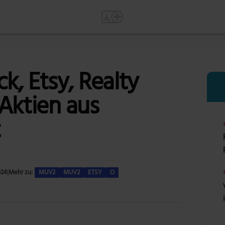
, Etsy, Realty
Aktien aus
t
024
|
Mehr zu:
MUV2
MUV2
ETSY
O
Bild: geralt via Pixabay