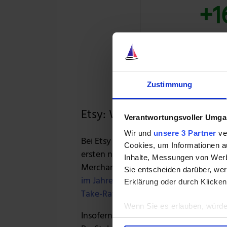
+1
39 % RABAT
Zustimmung
Etsy: Wachstum?!
Verantwortungsvoller Umgan
Wir und
unsere 3 Partner
ver
Bei Etsy gibt es vor allem eine Sache
Cookies, um Informationen a
ersten neun Monate des Geschäftsjahr
Inhalte, Messungen von Werb
Merchandise Volume leicht rückläufi
Sie entscheiden darüber, wer
im Jahresvergleich, was jedoch primär
Erklärung oder durch Klicken
Take-Rate bedingt durch höhere Gebü
Wenn Sie es erlauben, würde
Insofern ist die Wachstumsgeschichte 
Informationen über Ih