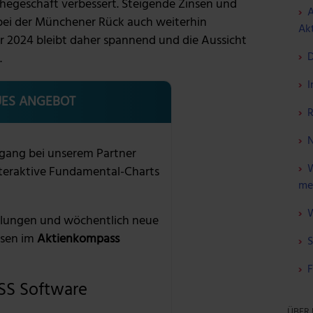
ihegeschäft verbessert. Steigende Zinsen und
A
 bei der Münchener Rück auch weiterhin
Akt
 2024 bleibt daher spannend und die Aussicht
D
.
I
ES ANGEBOT
R
N
gang bei unserem Partner
W
nteraktive Fundamental-Charts
me
W
lungen und wöchentlich neue
sen im
Aktienkompass
S
F
S Software
ÜBER