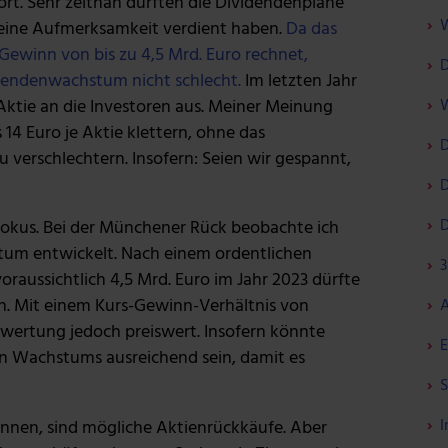
wort. Sehr zeitnah dürften die Dividendenpläne
W
eine Aufmerksamkeit verdient haben.
Da das
ewinn von bis zu 4,5 Mrd. Euro rechnet,
D
idendenwachstum nicht schlecht.
Im letzten Jahr
Aktie an die Investoren aus. Meiner Meinung
W
 14 Euro je Aktie klettern, ohne das
D
 verschlechtern. Insofern: Seien wir gespannt,
D
D
 Fokus. Bei der Münchener Rück beobachte ich
stum entwickelt. Nach einem ordentlichen
3
raussichtlich 4,5 Mrd. Euro im Jahr 2023 dürfte
n. Mit einem Kurs-Gewinn-Verhältnis von
A
Bewertung jedoch preiswert. Insofern könnte
E
en Wachstums ausreichend sein, damit es
S
I
nnen, sind mögliche Aktienrückkäufe. Aber