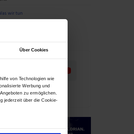
as wir tun
nser Team
ür Aktienwelt360 arbeiten
Über Cookies
hilfe von Technologien wie
onalisierte Werbung und
 Angeboten zu ermöglichen.
g jederzeit über die Cookie-
au sein können