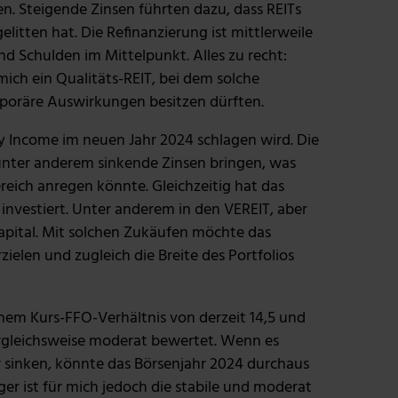
en. Steigende Zinsen führten dazu, dass REITs
itten hat. Die Refinanzierung ist mittlerweile
d Schulden im Mittelpunkt. Alles zu recht:
mich ein Qualitäts-REIT, bei dem solche
mporäre Auswirkungen besitzen dürften.
ty Income im neuen Jahr 2024 schlagen wird. Die
ter anderem sinkende Zinsen bringen, was
ich anregen könnte. Gleichzeitig hat das
investiert. Unter anderem in den VEREIT, aber
 Capital. Mit solchen Zukäufen möchte das
elen und zugleich die Breite des Portfolios
inem Kurs-FFO-Verhältnis von derzeit 14,5 und
ergleichsweise moderat bewertet. Wenn es
 sinken, könnte das Börsenjahr 2024 durchaus
ger ist für mich jedoch die stabile und moderat