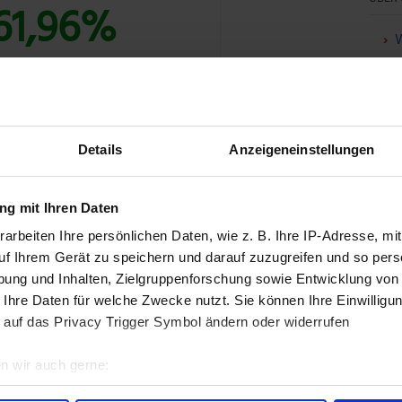
61,96%
W
U
T: BUNDLE ENTDECKEN »
F
Details
Anzeigeneinstellungen
g mit Ihren Daten
arbeiten Ihre persönlichen Daten, wie z. B. Ihre IP-Adresse, mit
, die ich beobachte: Das Wachstum. Innerhalb der
uf Ihrem Gerät zu speichern und darauf zuzugreifen und so pers
es 2023 ist insbesondere das Gross
ung und Inhalten, Zielgruppenforschung sowie Entwicklung von
g gewesen.
Der Umsatz wuchs zwar um ca. 10 %
 Ihre Daten für welche Zwecke nutzt. Sie können Ihre Einwilligun
 an einem Faktor gelegen hat: Eine höhere
 auf das Privacy Trigger Symbol ändern oder widerrufen
hren und mehr Service-Erlöse.
n wir auch gerne:
von Etsy rein formal noch intakt (wobei die
re geografische Lage erfassen, welche bis auf einige Meter gen