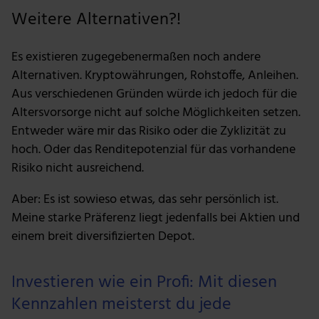
Weitere Alternativen?!
Unsere Partner führen diese Informationen
möglicherweise mit weiteren Daten zusammen, die du
ihnen bereitgestellt hast oder die sie im Rahmen deiner
Es existieren zugegebenermaßen noch andere
Nutzung der Dienste gesammelt haben.
Alternativen. Kryptowährungen, Rohstoffe, Anleihen.
Aus verschiedenen Gründen würde ich jedoch für die
Altersvorsorge nicht auf solche Möglichkeiten setzen.
Entweder wäre mir das Risiko oder die Zyklizität zu
hoch. Oder das Renditepotenzial für das vorhandene
Risiko nicht ausreichend.
Aber: Es ist sowieso etwas, das sehr persönlich ist.
Meine starke Präferenz liegt jedenfalls bei Aktien und
einem breit diversifizierten Depot.
Investieren wie ein Profi: Mit diesen
Kennzahlen meisterst du jede