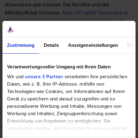
Alternative sein können. Die Rendite und die
Mittelzuflüsse stimmen.
Aber: Ich selbst favorisiere in
diesem Fall eher Real Estate Investment Trusts, kurz
REITs
. Ja, das sind Aktien. Aber es fühlt sich doch wie
ein sehr direktes Investment in das Betongold an.
Zustimmung
Details
Anzeigeneinstellungen
Über
Das eigene Haus: Keine Altersvorsorge
Ob das eigene Haus eine Altersvorsorge darstellt, das
Verantwortungsvoller Umgang mit Ihren Daten
dürfte heftig diskutiert werden. Wir müssen keine
Wir und
unsere 3 Partner
verarbeiten Ihre persönlichen
Miete zahlen. Insofern ist die Kostenseite gesenkt. Ich
Daten, wie z. B. Ihre IP-Adresse, mithilfe von
führe aber gerne dagegen an, dass viele Verbraucher
Technologien wie Cookies, um Informationen auf Ihrem
dann in zu großen Immobilien wohnen. Ein Haus ist für
Gerät zu speichern und darauf zuzugreifen und so
ein Paar im Alter häufig unangemessen. Die vielen
personalisierte Werbung und Inhalte, Messungen von
Werbung und Inhalten, Zielgruppenforschung sowie
Büros, Gästezimmer und Ankleidezimmer wollen
Entwicklung von Angeboten zu ermöglichen. Sie
ebenfalls beheizt werden. Es existieren Kosten für die
entscheiden darüber, wer Ihre Daten für welche Zwecke
Instandhaltung und Bewirtschaftung. Zwar zahlen wir
nutzt. Sie können Ihre Einwilligung jederzeit über die