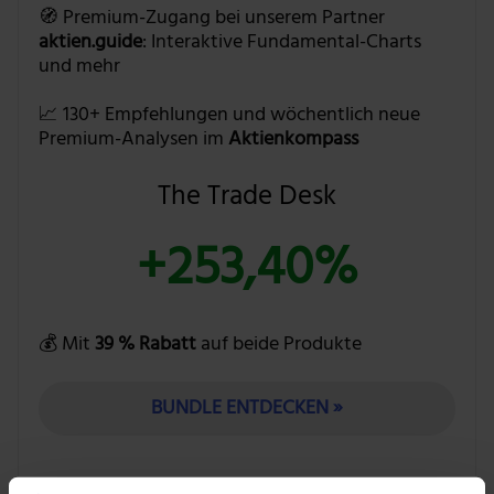
🧭 Premium-Zugang bei unserem Partner
aktien.guide
: Interaktive Fundamental-Charts
und mehr
📈 130+ Empfehlungen und wöchentlich neue
Premium-Analysen im
Aktienkompass
The Trade Desk
+253,40%
💰 Mit
39 % Rabatt
auf beide Produkte
BUNDLE ENTDECKEN »