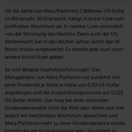
verarbeitet werden, und legen Sie Ihre Präferenzen im
Ob die Aktie von Meta Platforms 2 Billionen US-Dollar
Abschnitt Einzelheiten
fest.
im Börsenjahr 2026 erreicht, hängt in erster Linie vom
profitablen Wachstum ab. In zweiter Linie vermutlich
Wir verwenden Cookies, um Inhalte und Anzeigen zu
von der Stimmung des Marktes. Denn auch der US-
personalisieren, Funktionen für soziale Medien anbieten
Aktienmarkt hat in den letzten Jahren durch den KI-
zu können und die Zugriffe auf unsere Website zu
Boom massiv aufgewertet. Es könnte aber auch noch
analysieren. Außerdem geben wir Informationen zu
andere Kursstützen geben.
deiner Verwendung unserer Website an unsere Partner
für soziale Medien, Werbung und Analysen weiter.
So zum Beispiel Kapitalrückführungen. Das
Unsere Partner führen diese Informationen
Management von Meta Platforms hat zunächst mit
möglicherweise mit weiteren Daten zusammen, die du
einer Dividende je Aktie in Höhe von 0,50 US-Dollar
ihnen bereitgestellt hast oder die sie im Rahmen deiner
Nutzung der Dienste gesammelt haben.
angefangen und die Ausschüttungssumme auf 0,525
US-Dollar erhöht. Das mag bei einer minimalen
Dividendenrendite nicht die Welt sein. Wenn sich hier
jedoch ein beständiges Wachstum abzeichnet und
Meta Platforms mehr zu einer Dividendenaktie würde,
könnte das ein Kurskatalysator sein. Um ehrlich zu