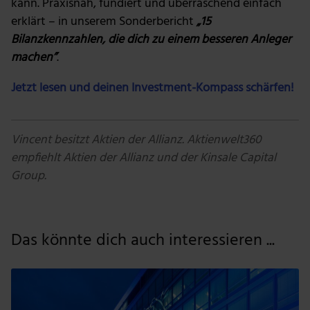
kann. Praxisnah, fundiert und überraschend einfach
ihnen bereitgestellt hast oder die sie im Rahmen deiner
Nutzung der Dienste gesammelt haben.
erklärt – in unserem Sonderbericht
„15
Bilanzkennzahlen, die dich zu einem besseren Anleger
machen”
.
Jetzt lesen und deinen Investment-Kompass schärfen!
Vincent besitzt Aktien der Allianz. Aktienwelt360
empfiehlt Aktien der Allianz und der Kinsale Capital
Group.
Das könnte dich auch interessieren ...