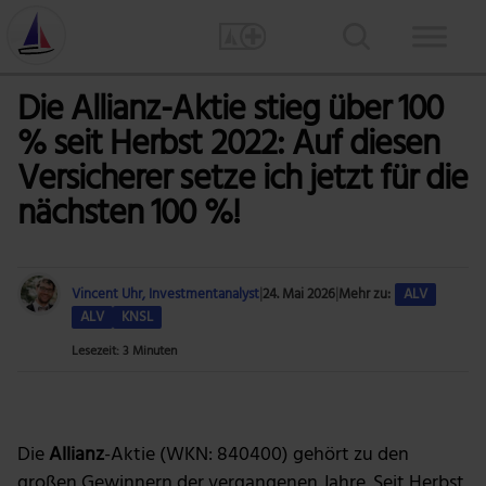
Die Allianz-Aktie stieg über 100
% seit Herbst 2022: Auf diesen
Versicherer setze ich jetzt für die
nächsten 100 %!
Vincent Uhr, Investmentanalyst
|
24. Mai 2026
|
Mehr zu:
ALV
ALV
KNSL
Lesezeit: 3 Minuten
Foto: Pixabay via Pexels
Die
Allianz
-Aktie (WKN: 840400) gehört zu den
großen Gewinnern der vergangenen Jahre. Seit Herbst