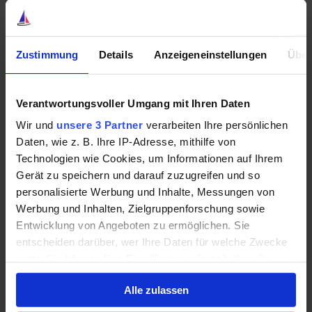
hinweg überdurchschnittliche Renditen liefern.
Gerade die Kombination aus starkem Wachstum und
hoher Profitabilität macht Kinsale Capital für mich so
Zustimmung
Details
Anzeigeneinstellungen
Über
interessant.
Warum ich hier weiteres Potenzial sehe
Verantwortungsvoller Umgang mit Ihren Daten
Wir und
unsere 3 Partner
verarbeiten Ihre persönlichen
Natürlich bleibt die Allianz ein hervorragendes
Daten, wie z. B. Ihre IP-Adresse, mithilfe von
Unternehmen. Die Größe des Konzerns sorgt für
Technologien wie Cookies, um Informationen auf Ihrem
Stabilität, starke Cashflows und attraktive Dividenden.
Gerät zu speichern und darauf zuzugreifen und so
personalisierte Werbung und Inhalte, Messungen von
Kinsale Capital wirkt dagegen deutlich dynamischer.
Werbung und Inhalten, Zielgruppenforschung sowie
Das Unternehmen ist kleiner, wächst schneller und
Entwicklung von Angeboten zu ermöglichen. Sie
erzielt aktuell außergewöhnlich starke operative
entscheiden darüber, wer Ihre Daten für welche Zwecke
Kennzahlen.
nutzt. Sie können Ihre Einwilligung jederzeit über die
Cookie-Erklärung oder durch Klicken auf das Privacy
Genau deshalb glaube ich, dass hier langfristig noch
Alle zulassen
Trigger Symbol ändern oder widerrufen
enormes Potenzial stecken könnte. Nicht als sichere