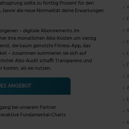
ltssprung sollte zu fünfzig Prozent für den
W
bevor die neue Normalität deine Erwartungen
D
borgenen – digitale Abonnements. Im
W
her ihre monatlichen Abo-Kosten um vierzig
D
enst, die kaum genutzte Fitness-App, das
ket – zusammen summieren sie sich auf
D
hrlicher Abo-Audit schafft Transparenz und
D
 kosten, als sie nutzen.
3
ES ANGEBOT
A
E
gang bei unserem Partner
S
nteraktive Fundamental-Charts
I