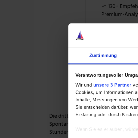
📈 130+ Empfeh
Premium-Analy
Me
+1
Zustimmung
Verantwortungsvoller Umgan
39 % RABAT
Wir und
unsere 3 Partner
ver
Cookies, um Informationen a
Inhalte, Messungen von Werb
Sie entscheiden darüber, wer
Die dritte Front ist das impulsive Ko
Erklärung oder durch Klicken
Spontankäufe umgehen den rationalen
Wenn Sie es erlauben, würde
Stunden-Regel wirkt Wunder: Jede An
Informationen über Ih