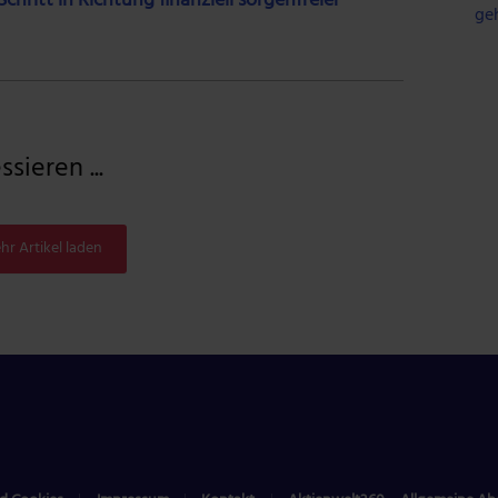
chritt in Richtung finanziell sorgenfreier
ge
sieren ...
hr Artikel laden