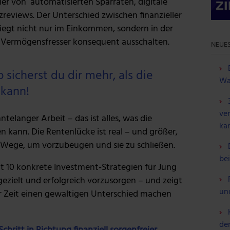
er von automatisierten Sparraten, digitale
zreviews.
Der Unterschied zwischen finanzieller
iegt nicht nur im Einkommen, sondern in der
en Vermögensfresser konsequent ausschalten.
NEUES
sicherst du dir mehr, als die
Wa
 kann!
ve
telanger Arbeit – das ist alles, was die
ka
n kann. Die Rentenlücke ist real – und größer,
re Wege, um vorzubeugen und sie zu schließen.
be
lt 10 konkrete Investment-Strategien für Jung
gezielt und erfolgreich vorzusorgen – und zeigt
un
r Zeit einen gewaltigen Unterschied machen
de