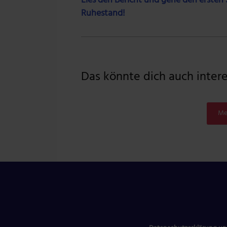
Lies den Bericht und gehe den ersten S
Ruhestand!
Das könnte dich auch interes
Me