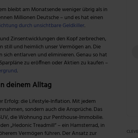
dem bleibt am Monatsende weniger übrig als in
nnen Millionen Deutsche – und es hat einen
chtung durch unsichtbare Geldkiller
.
n und Zinsentwicklungen den Kopf zerbrechen,
n still und heimlich unser Vermögen an. Die
n sich entlarven und eliminieren. Genau so hat
parpläne zu eröffnen oder Aktien zu kaufen –
ergrund
.
in deinem Alltag
er Erfolg: die Lifestyle-Inflation. Mit jedem
Einnahmen, sondern auch die Ansprüche. Das
SUV, die Wohnung zur Penthouse-Immobilie.
n „Hedonic Treadmill“ – ein Hamsterrad, in
CLEVE
öherem Vermögen führen. Der Ansatz zur