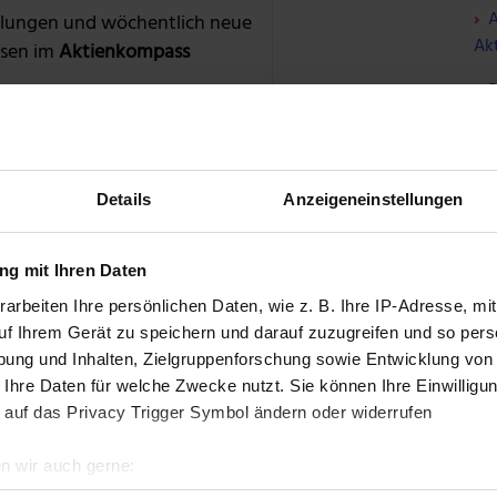
A
lungen und wöchentlich neue
Akt
sen im
Aktienkompass
D
rcadoLibre
I
727,19%
R
Details
Anzeigeneinstellungen
N
W
g mit Ihren Daten
me
T: BUNDLE ENTDECKEN »
arbeiten Ihre persönlichen Daten, wie z. B. Ihre IP-Adresse, mit
uf Ihrem Gerät zu speichern und darauf zuzugreifen und so pers
W
ung und Inhalten, Zielgruppenforschung sowie Entwicklung von
S
 Ihre Daten für welche Zwecke nutzt. Sie können Ihre Einwilligun
nsumverhalten. Emotional getriggerte
 auf das Privacy Trigger Symbol ändern oder widerrufen
F
 Entscheidungsprozess systematisch. Die 24-
n wir auch gerne:
schaffung über 100 Euro wird erst nach einem
ÜBER
re geografische Lage erfassen, welche bis auf einige Meter gen