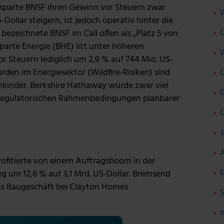
parte BNSF ihren Gewinn vor Steuern zwar
W
-Dollar steigern, ist jedoch operativ hinter die
D
bezeichnete BNSF im Call offen als „Platz 5 von
arte Energie (BHE) litt unter höheren
W
 Steuern lediglich um 2,9 % auf 744 Mio. US-
ürden im Energiesektor (Wildfire-Risiken) sind
D
nkinder. Berkshire Hathaway würde zwar viel
D
e regulatorischen Rahmenbedingungen planbarer
D
3
A
rofitierte von einem Auftragsboom in der
E
eg um 12,6 % auf 3,1 Mrd. US-Dollar. Bremsend
as Baugeschäft bei Clayton Homes
S
I