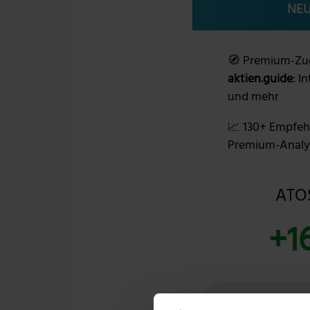
NEU
🧭 Premium-Zu
aktien.guide
: I
und mehr
📈 130+ Empfeh
Premium-Analy
ATOS
+1
39 % RABAT