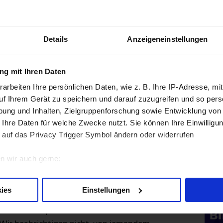
W
Details
Anzeigeneinstellungen
U
US-Dollar (inklusive unrealisierter
s-B-Aktie bei 4,68 US-Dollar. Damit ist er mehr
F
ies ist hauptsächlich auf das
g mit Ihren Daten
welches jedes Mal die Aussage vom Gewinn je
arbeiten Ihre persönlichen Daten, wie z. B. Ihre IP-Adresse, mit
a hier auch unrealisierte Kursverläufe
uf Ihrem Gerät zu speichern und darauf zuzugreifen und so pers
rten Verluste des Depots verbesserten sich von
ung und Inhalten, Zielgruppenforschung sowie Entwicklung von
lar, was einen großen Einfluss auf den
 Ihre Daten für welche Zwecke nutzt. Sie können Ihre Einwilligun
 auf das Privacy Trigger Symbol ändern oder widerrufen
nabhängig
n wir auch gerne:
re geografische Lage erfassen, welche bis auf einige Meter gen
-Berg von 373,5 Mrd. US-Dollar (netto). Hinzu
es Scannen nach bestimmten Merkmalen (Fingerprinting) identifi
ies
Einstellungen
cherungsprämien), der als zinsloses Kapital für
ie Ihre persönlichen Daten verarbeitet werden, und legen Sie I
 massiven Liquidität ist die absolute