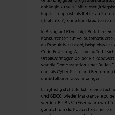
Unabhängigkeit. Greg Abel betonte: 
Wir verwenden Cookies, um I
abhängig zu sein.“ Mit dieser „Kriegsk
und die Zugriffe auf unsere
Kapital knapp ist, als Retter auftre
Website an unsere Partner fü
(„Elefanten“) ohne Bankkredite stem
möglicherweise mit weiteren
der Dienste gesammelt habe
In Bezug auf KI verfolgt Berkshire e
Konkurrenten auf vollautomatisierte 
als Produktivitätstool, beispielsweise
Code-Erstellung. Ajit Jain äußerte sic
Urteilsvermögen bei der Risikobewertu
war die Demonstration eines Buffet-Dee
eher als Cyber-Risiko und Bedrohung fü
unmittelbaren Gewinnbringer.
Langfristig steht Berkshire eine tec
und GEICO wieder Marktanteile zu gew
werden. Bei BNSF (Eisenbahn) wird Tec
genutzt, um die Kosten trotz höherer