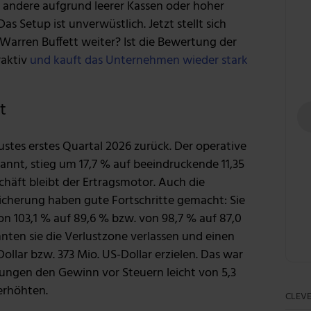
andere aufgrund leerer Kassen oder hoher
as Setup ist unverwüstlich. Jetzt stellt sich
 Warren Buffett weiter? Ist die Bewertung der
raktiv
und kauft das Unternehmen wieder stark
t
ustes erstes Quartal 2026 zurück. Der operative
nnt, stieg um 17,7 % auf beeindruckende 11,35
häft bleibt der Ertragsmotor. Auch die
icherung haben gute Fortschritte gemacht: Sie
 103,1 % auf 89,6 % bzw. von 98,7 % auf 87,0
ten sie die Verlustzone verlassen und einen
llar bzw. 373 Mio. US-Dollar erzielen. Das war
ungen den Gewinn vor Steuern leicht von 5,3
 erhöhten.
CLEVE