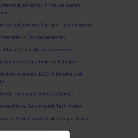
ktienanalyse-Basics: Finde die besten
ien!
ie Grundlagen des Buy-and-Hold-Investing
nvestieren in Dividendenaktien
ichtig in Value-Aktien investieren
ebenwerte: Der ultimative Ratgeber
achstumsaktien: 1.000 % Rendite und
hr
ie du Tenbagger-Aktien aufspürst
o machst du Gewinne mit Tech-Aktien
intech-Aktien: So wirst du erfolgreich sein!
 UNS