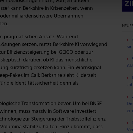
„Wir beabsichtigen nicht, von jemandem
nhalte und Anzeigen zu personalisieren, Funktionen für soziale
asse“ kann Berkshire in Krisenzeiten, wenn
 Website zu analysieren. Außerdem geben wir Informationen zu d
ten oder milliardenschwere Übernahmen
r soziale Medien, Werbung und Analysen weiter. Unsere Partner
men.
NEUES
 Daten zusammen, die du ihnen bereitgestellt hast oder die sie
n.
inen pragmatischen Ansatz. Während
Lösungen setzen, nutzt Berkshire KI vorwiegend
sic
 zur Effizienzsteigerung bei GEICO oder zur
h skeptisch darüber, ob KI das menschliche
Ak
ng kurzfristig ersetzen kann. Ein Warnsignal
p-Fakes im Call: Berkshire sieht KI derzeit
r die Identitätssicherheit denn als
Ja
hnologische Transformation bevor. Um bei BNSF
Die
innen, muss massiv in Software investiert
ei
hnologie zur Steigerung der Treibstoffeffizienz
 Volumina stabil zu halten. Hinzu kommt, dass
Ve