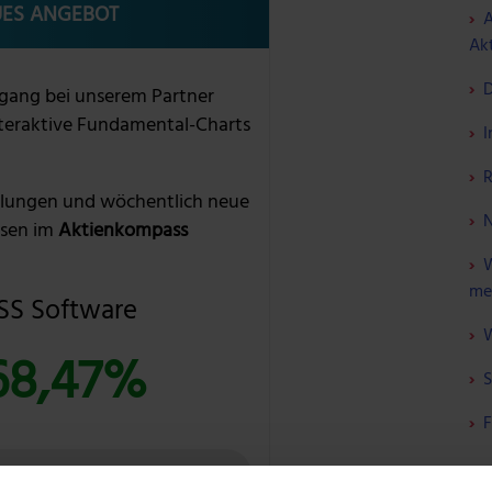
ES ANGEBOT
A
Akt
D
gang bei unserem Partner
nteraktive Fundamental-Charts
I
R
lungen und wöchentlich neue
N
sen im
Aktienkompass
W
me
S Software
W
68,47%
S
F
T: BUNDLE ENTDECKEN »
ÜBER