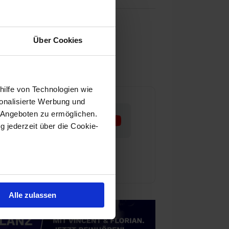
as wir tun
Über Cookies
nser Team
ür Aktienwelt360 arbeiten
hilfe von Technologien wie
onalisierte Werbung und
 Angeboten zu ermöglichen.
g jederzeit über die Cookie-
au sein können
zieren
Alle zulassen
hre Präferenzen im
Abschnitt