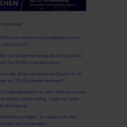
 Medien anbieten zu können
einer Verwendung unserer
 führen diese Informationen
TE BEITRÄGE
 im Rahmen deiner Nutzung
3.000 Euro monatliche Dividenden: Lohnt
h das wirklich?
Wie viel Dividende bringt die Philip-Morris-
tie? Die 10.000-Euro-Rechnung!
Kann die Aktie von American Express in 10
hren auf 3 % Dividende kommen?
2 Dividendenknaller für den 1.000-Euro-Kauf:
se Aktien zahlen kräftig – aber nur unter
ner Bedingung!
100.000 Euro Depot: So skalierst du dein
rmögen mit Dividenden!