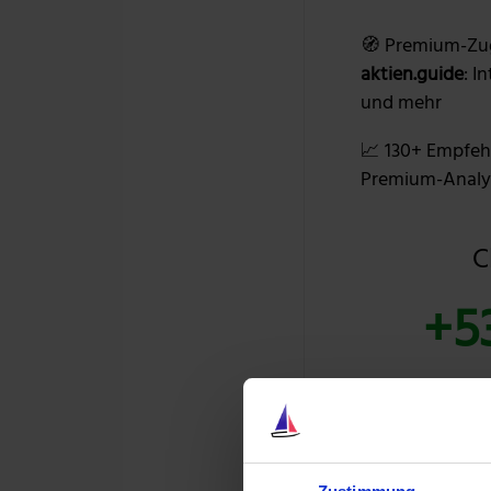
🧭 Premium-Zu
aktien.guide
: I
und mehr
📈 130+ Empfeh
Premium-Analy
C
+5
39 % RABAT