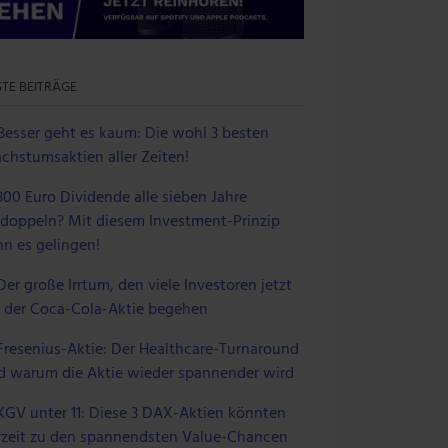
 im Rahmen deiner Nutzung
TE BEITRÄGE
Besser geht es kaum: Die wohl 3 besten
chstumsaktien aller Zeiten!
300 Euro Dividende alle sieben Jahre
rdoppeln? Mit diesem Investment-Prinzip
nn es gelingen!
Der große Irrtum, den viele Investoren jetzt
i der Coca-Cola-Aktie begehen
Fresenius-Aktie: Der Healthcare-Turnaround
d warum die Aktie wieder spannender wird
KGV unter 11: Diese 3 DAX-Aktien könnten
rzeit zu den spannendsten Value-Chancen