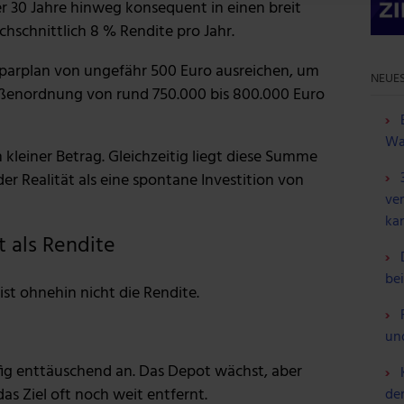
r 30 Jahre hinweg konsequent in einen breit
 Daten zusammen, die du ihnen bereitgestellt hast oder die sie
chschnittlich 8 % Rendite pro Jahr.
n.
Sparplan von ungefähr 500 Euro ausreichen, um
NEUES
ßenordnung von rund 750.000 bis 800.000 Euro
Wa
 kleiner Betrag. Gleichzeitig liegt diese Summe
der Realität als eine spontane Investition von
ve
ka
t als Rendite
be
ist ohnehin nicht die Rendite.
un
ufig enttäuschend an. Das Depot wächst, aber
as Ziel oft noch weit entfernt.
de