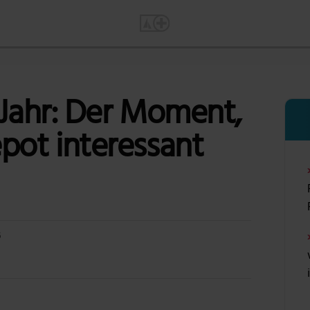
 Jahr: Der Moment,
pot interessant
6
Foto: Bruno /Germany via Pixabay