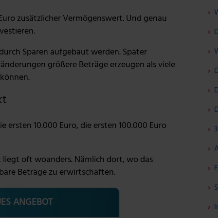
W
Euro zusätzlicher Vermögenswert. Und genau
vestieren.
D
W
urch Sparen aufgebaut werden. Später
ränderungen größere Beträge erzeugen als viele
D
 können.
D
kt
D
ie ersten 10.000 Euro, die ersten 100.000 Euro
3
A
liegt oft woanders. Nämlich dort, wo das
E
bare Beträge zu erwirtschaften.
S
ES ANGEBOT
I