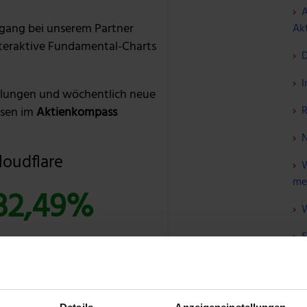
A
gang bei unserem Partner
Akt
nteraktive Fundamental-Charts
D
I
lungen und wöchentlich neue
R
sen im
Aktienkompass
N
loudflare
W
me
32,49%
W
S
F
T: BUNDLE ENTDECKEN »
ÜBER