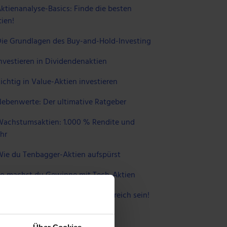
ktienanalyse-Basics: Finde die besten
ien!
ie Grundlagen des Buy-and-Hold-Investing
nvestieren in Dividendenaktien
ichtig in Value-Aktien investieren
ebenwerte: Der ultimative Ratgeber
achstumsaktien: 1.000 % Rendite und
hr
ie du Tenbagger-Aktien aufspürst
o machst du Gewinne mit Tech-Aktien
intech-Aktien: So wirst du erfolgreich sein!
 UNS