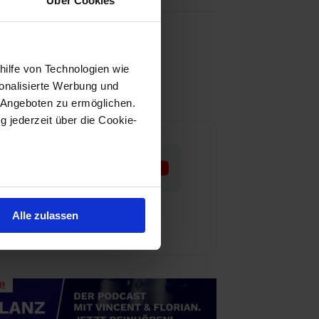
Über Cookies
as wir tun
nser Team
hilfe von Technologien wie
onalisierte Werbung und
ür Aktienwelt360 arbeiten
 Angeboten zu ermöglichen.
g jederzeit über die Cookie-
au sein können
zieren
Alle zulassen
hre Präferenzen im
Abschnitt
 Medien anbieten zu können
einer Verwendung unserer
 führen diese Informationen