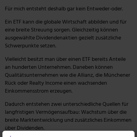
Für mich entsteht deshalb gar kein Entweder-oder.
Ein ETF kann die globale Wirtschaft abbilden und für
eine breite Streuung sorgen. Gleichzeitig können
ausgewählte Dividendenaktien gezielt zusätzliche
Schwerpunkte setzen.
Vielleicht besitzt man über einen ETF bereits Anteile
an hunderten Unternehmen. Daneben können
Qualitätsunternehmen wie die Allianz, die Münchener
Rück oder Realty Income einen wachsenden
Einkommensstrom erzeugen.
Dadurch entstehen zwei unterschiedliche Quellen für
langfristigen Vermögensaufbau: Wachstum über die
breite Marktentwicklung und zusätzliches Einkommen
über Dividenden.