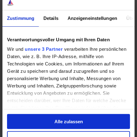
Die eigentliche Stärke liegt in der
Kombination
Zustimmung
Details
Anzeigeneinstellungen
Über
Was viele Anleger übersehen: Beide Ansätze
profitieren letztlich vom gleichen Grundprinzip.
Verantwortungsvoller Umgang mit Ihren Daten
Wir und
unsere 3 Partner
verarbeiten Ihre persönlichen
Man beteiligt sich an produktiven Unternehmen.
Daten, wie z. B. Ihre IP-Adresse, mithilfe von
Technologien wie Cookies, um Informationen auf Ihrem
Der ETF tut dies automatisch über viele Firmen
Gerät zu speichern und darauf zuzugreifen und so
gleichzeitig. Die Dividendenaktie ermöglicht es
personalisierte Werbung und Inhalte, Messungen von
dagegen, gezielt einzelne Geschäftsmodelle
Werbung und Inhalten, Zielgruppenforschung sowie
auszuwählen, von denen man besonders überzeugt
Entwicklung von Angeboten zu ermöglichen. Sie
ist.
entscheiden darüber, wer Ihre Daten für welche Zwecke
nutzt. Sie können Ihre Einwilligung jederzeit über die
Genau deshalb halte ich die Diskussion häufig für
Cookie-Erklärung oder durch Klicken auf das Privacy
künstlich. Die spannendere Frage lautet nicht, ob ETFs
Alle zulassen
Trigger Symbol ändern oder widerrufen
oder Dividendenaktien besser sind.