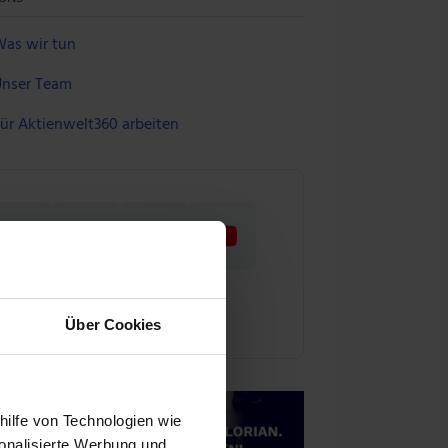
as wir tun
nser Team
ür Aktienwelt360 arbeiten
Über Cookies
hilfe von Technologien wie
onalisierte Werbung und