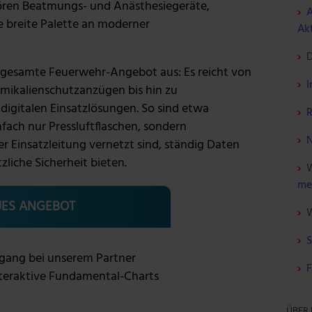
hören Beatmungs- und Anästhesiegeräte,
A
e breite Palette an moderner
Akt
D
as gesamte Feuerwehr-Angebot aus: Es reicht von
I
ikalienschutzanzügen bis hin zu
igitalen Einsatzlösungen. So sind etwa
R
nfach nur Pressluftflaschen, sondern
N
r Einsatzleitung vernetzt sind, ständig Daten
zliche Sicherheit bieten.
W
me
ES ANGEBOT
W
S
gang bei unserem Partner
F
nteraktive Fundamental-Charts
ÜBER