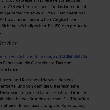
 Mrd. Euro) steigern. Höhere Personalkosten
uf 79,4 Mrd. Yen steigen. Für das laufende Jahr
n je Aktie von etwa 315 Yen. Damit liegt das
 Aktie damit im historischen Vergleich eher
rer Sicht kein Schnäppchen. Bei 150 Yen pro Aktie
.
Stadler
zenten von Schienenfahrzeugen,
Stadler Rail AG
 Fahrten an die Ostseeküste. Das sind
rne fahre.
Lösch- und Rettungs-Triebzug, den das
entierte, und von dem die Österreichische
Diese sind im ganzen Land verteilt und können
alb einer halben Stunde erreichen. Die Triebzüge
s mit einer Innenausstattung von Rosenbauer).