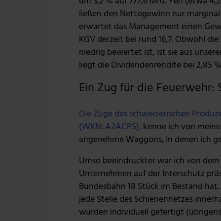
um 3,2 % auf 777,6 Mrd. Yen (etwa 4,2
ließen den Nettogewinn nur marginal a
erwartet das Management einen Gewin
KGV derzeit bei rund 16,7. Obwohl die
niedrig bewertet ist, ist sie aus unse
liegt die Dividendenrendite bei 2,85 %
Ein Zug für die Feuerwehr: 
Die Züge des schweizerischen Produ
(WKN: A2ACPS),
kenne ich von meinen
angenehme Waggons, in denen ich ge
Umso beeindruckter war ich von dem 
Unternehmen auf der Interschutz präs
Bundesbahn 18 Stück im Bestand hat. 
jede Stelle des Schienennetzes innerh
wurden individuell gefertigt (übrigen