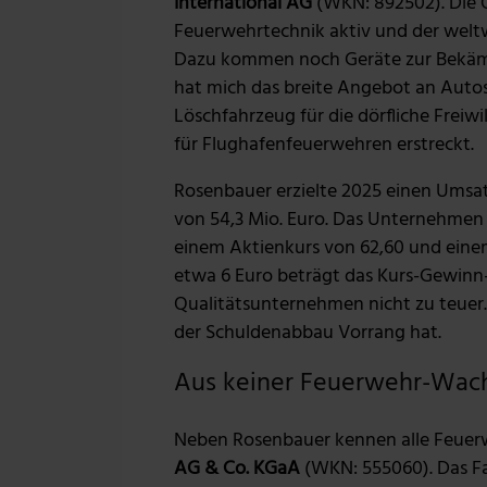
International AG
(WKN: 892502). Die Ös
Feuerwehrtechnik aktiv und der weltw
Dazu kommen noch Geräte zur Bekämp
hat mich das breite Angebot an Autos
Löschfahrzeug für die dörfliche Freiw
für Flughafenfeuerwehren erstreckt.
Rosenbauer erzielte 2025 einen Umsa
von 54,3 Mio. Euro. Das Unternehmen b
einem Aktienkurs von 62,60 und eine
etwa 6 Euro beträgt das Kurs-Gewinn-V
Qualitätsunternehmen nicht zu teuer.
der Schuldenabbau Vorrang hat.
Aus keiner Feuerwehr-Wac
Neben Rosenbauer kennen alle Feuer
AG & Co. KGaA
(WKN: 555060). Das Fa