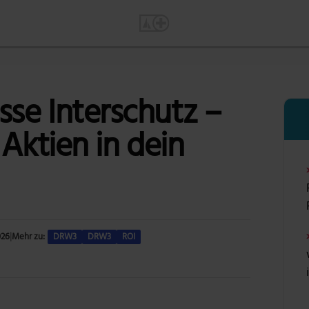
se Interschutz –
Aktien in dein
026
|
Mehr zu:
DRW3
DRW3
ROI
Foto: Peter Roegner