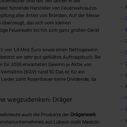
terreicher sind seit 160 Jahren in der
W
eit führende Hersteller von Feuerwehrautos.
fung aller Arten von Bränden. Auf der Messe
D
 überzeugt, das sich vom kleinen
illige Feuerwehr bis hin zum ganz großen Gerät
W
D
tz von 1,4 Mrd. Euro sowie einen Nettogewinn
D
esitzt ein sehr gut gefülltes Auftragsbuch. Bei
D
m für 2026 erwarteten Gewinn je Aktie von
erhältnis (KGV) rund 10. Das ist für ein
3
 Leider zahlt Rosenbauer keine Dividende, da
A
E
he wegzudenken: Dräger
S
wehrleute auch die Produkte der
Drägerwerk
I
milienunternehmen aus Lübeck stellt Medizin-