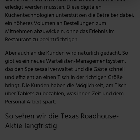
Erfahren Sie mehr darüber, wie Ihre persönlichen Daten
erledigt werden mussten. Diese digitalen
verarbeitet werden, und legen Sie Ihre Präferenzen im
Küchentechnologien unterstützen die Betreiber dabei,
Abschnitt Einzelheiten
fest.
ein höheres Volumen an Bestellungen zum
Mitnehmen abzuwickeln, ohne das Erlebnis im
Wir verwenden Cookies, um Inhalte und Anzeigen zu
Restaurant zu beeinträchtigen.
personalisieren, Funktionen für soziale Medien anbieten
zu können und die Zugriffe auf unsere Website zu
Aber auch an die Kunden wird natürlich gedacht. So
analysieren. Außerdem geben wir Informationen zu
gibt es ein neues Wartelisten-Managementsystem,
deiner Verwendung unserer Website an unsere Partner
das den Speisesaal verwaltet und die Gäste schnell
für soziale Medien, Werbung und Analysen weiter.
Unsere Partner führen diese Informationen
und effizient an einen Tisch in der richtigen Größe
möglicherweise mit weiteren Daten zusammen, die du
bringt. Die Kunden haben die Möglichkeit, am Tisch
ihnen bereitgestellt hast oder die sie im Rahmen deiner
über Tablets zu bezahlen, was ihnen Zeit und dem
Nutzung der Dienste gesammelt haben.
Personal Arbeit spart.
So sehen wir die Texas Roadhouse-
Aktie langfristig