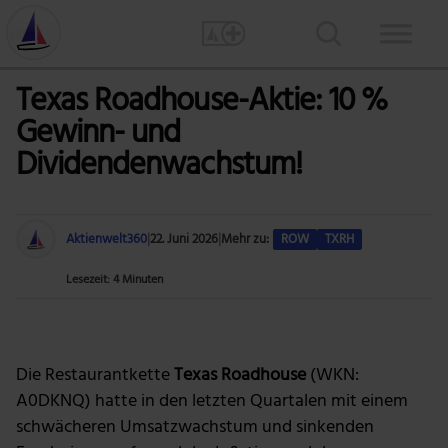
Texas Roadhouse-Aktie: 10 %
Gewinn- und
Dividendenwachstum!
Aktienwelt360
|
22. Juni 2026
|
Mehr zu:
ROW
TXRH
Lesezeit: 4 Minuten
Bild: Min An via Pexels
Die Restaurantkette
Texas Roadhouse
(WKN:
A0DKNQ) hatte in den letzten Quartalen mit einem
schwächeren Umsatzwachstum und sinkenden