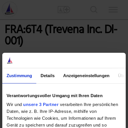
FRA:6T4 (Trevena Inc. Dl-
001)
Alle Artikel
Zustimmung
Details
Anzeigeneinstellungen
Über
8. Juli 2016
|
Motley Fool Senior Investmentanalyst
Drei Biotech-Aktien, die jetzt unfassbar
Verantwortungsvoller Umgang mit Ihren Daten
günstig sind: Acadia Pharmaceuticals, Gilead
Wir und
unsere 3 Partner
verarbeiten Ihre persönlichen
Sciences und Trevena
Daten, wie z. B. Ihre IP-Adresse, mithilfe von
Technologien wie Cookies, um Informationen auf Ihrem
Diese drei Aktien könnten Medizin für dein Portfolio sein.
Gerät zu speichern und darauf zuzugreifen und so