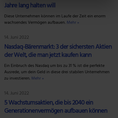
bestimmten Merkmalen (Fingerprinting) identifizieren
Jahre lang halten will
Erfahren Sie mehr darüber, wie Ihre persönlichen Daten
verarbeitet werden, und legen Sie Ihre Präferenzen im
Diese Unternehmen können im Laufe der Zeit ein enorm
Abschnitt Einzelheiten
fest.
wachsendes Vermögen aufbauen.
Mehr »
Wir verwenden Cookies, um Inhalte und Anzeigen zu
14. Juni 2022
personalisieren, Funktionen für soziale Medien anbieten
Nasdaq-Bärenmarkt: 3 der sichersten Aktien
zu können und die Zugriffe auf unsere Website zu
analysieren. Außerdem geben wir Informationen zu
der Welt, die man jetzt kaufen kann
deiner Verwendung unserer Website an unsere Partner
Ein Einbruch des Nasdaq um bis zu 31 % ist die perfekte
für soziale Medien, Werbung und Analysen weiter.
Ausrede, um dein Geld in diese drei stabilen Unternehmen
Unsere Partner führen diese Informationen
zu investieren.
Mehr »
möglicherweise mit weiteren Daten zusammen, die du
ihnen bereitgestellt hast oder die sie im Rahmen deiner
Nutzung der Dienste gesammelt haben.
14. Juni 2022
5 Wachstumsaktien, die bis 2040 ein
Generationenvermögen aufbauen können