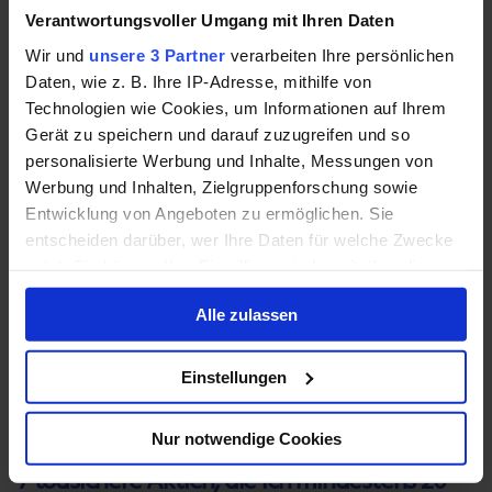
Verantwortungsvoller Umgang mit Ihren Daten
19. Juni 2022
Wir und
unsere 3 Partner
verarbeiten Ihre persönlichen
Was ist die bessere Split-Aktie? Amazon,
Daten, wie z. B. Ihre IP-Adresse, mithilfe von
Alphabet oder Tesla?
Technologien wie Cookies, um Informationen auf Ihrem
Gerät zu speichern und darauf zuzugreifen und so
Unter diesen drei weit verbreiteten Unternehmen befindet
personalisierte Werbung und Inhalte, Messungen von
sich eine ideale Kaufgelegenheit.
Mehr »
Werbung und Inhalten, Zielgruppenforschung sowie
Entwicklung von Angeboten zu ermöglichen. Sie
19. Juni 2022
entscheiden darüber, wer Ihre Daten für welche Zwecke
4 superstarke Wachstumsaktien, die die
nutzt. Sie können Ihre Einwilligung jederzeit über die
Cookie-Erklärung oder durch Klicken auf das Privacy
Profis gerade ohne Ende kaufen
Alle zulassen
Trigger Symbol ändern oder widerrufen
Vermögensverwalter stürzten sich im ersten Quartal auf
Wenn Sie es erlauben, würden wir auch gerne:
diese schnell wachsenden Unternehmen.
Mehr »
Einstellungen
Informationen über Ihre geografische Lage
erfassen, welche bis auf einige Meter genau sein
14. Juni 2022
Nur notwendige Cookies
können
7 todsichere Aktien, die ich mindestens 20
Ihr Gerät durch aktives Scannen nach