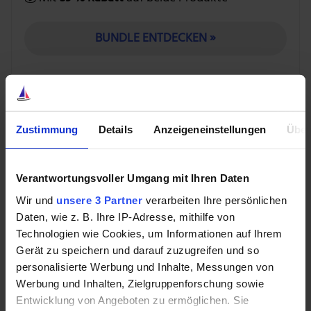
BUNDLE ENTDECKEN »
Unterm Strich bietet dieser Ansatz daher
größtmögliche Sicherheit bei
Zustimmung
Details
Anzeigeneinstellungen
Über
wahrscheinlich größtmöglichem Einsatz und Aufwand.
2) Die 4-%-Regel
Verantwortungsvoller Umgang mit Ihren Daten
Ein zweiter Ansatz könnte in der inzwischen
Wir und
unsere 3 Partner
verarbeiten Ihre persönlichen
Daten, wie z. B. Ihre IP-Adresse, mithilfe von
bekannteren 4-%-Regel liegen. Hiernach ist finanziell
Technologien wie Cookies, um Informationen auf Ihrem
frei, wer jedes Jahr einen Betrag in Höhe von 4 %
Gerät zu speichern und darauf zuzugreifen und so
(zuzüglich Inflation in den Folgejahren) aus seinem
personalisierte Werbung und Inhalte, Messungen von
Portfolio entnehmen kann, um mit diesem Geld seine
Werbung und Inhalten, Zielgruppenforschung sowie
Lebenshaltungskosten zu decken.
Entwicklung von Angeboten zu ermöglichen. Sie