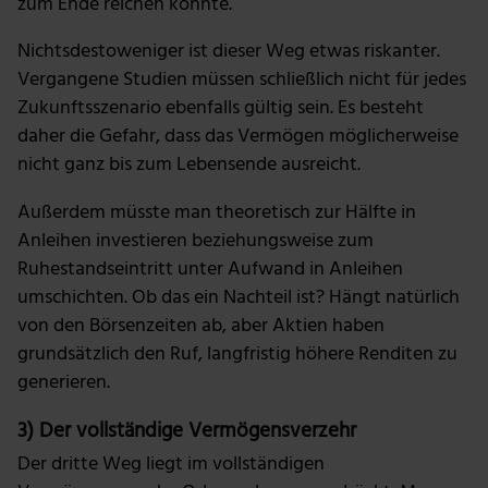
zum Ende reichen könnte.
deiner Verwendung unserer Website an unsere Partner
für soziale Medien, Werbung und Analysen weiter.
Nichtsdestoweniger ist dieser Weg etwas riskanter.
Unsere Partner führen diese Informationen
Vergangene Studien müssen schließlich nicht für jedes
möglicherweise mit weiteren Daten zusammen, die du
Zukunftsszenario ebenfalls gültig sein. Es besteht
ihnen bereitgestellt hast oder die sie im Rahmen deiner
daher die Gefahr, dass das Vermögen möglicherweise
Nutzung der Dienste gesammelt haben.
nicht ganz bis zum Lebensende ausreicht.
Außerdem müsste man theoretisch zur Hälfte in
Anleihen investieren beziehungsweise zum
Ruhestandseintritt unter Aufwand in Anleihen
umschichten. Ob das ein Nachteil ist? Hängt natürlich
von den Börsenzeiten ab, aber Aktien haben
grundsätzlich den Ruf, langfristig höhere Renditen zu
generieren.
3) Der vollständige Vermögensverzehr
Der dritte Weg liegt im vollständigen