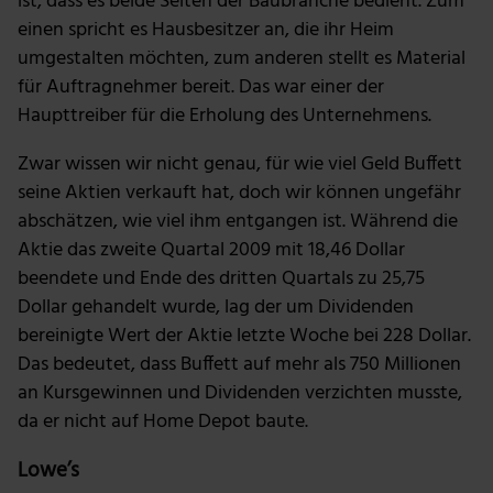
ist, dass es beide Seiten der Baubranche bedient. Zum
einen spricht es Hausbesitzer an, die ihr Heim
zu können und die Zugriffe auf unsere Website zu
analysieren. Außerdem geben wir Informationen zu
umgestalten möchten, zum anderen stellt es Material
deiner Verwendung unserer Website an unsere Partner
für Auftragnehmer bereit. Das war einer der
für soziale Medien, Werbung und Analysen weiter.
Haupttreiber für die Erholung des Unternehmens.
Unsere Partner führen diese Informationen
möglicherweise mit weiteren Daten zusammen, die du
Zwar wissen wir nicht genau, für wie viel Geld Buffett
ihnen bereitgestellt hast oder die sie im Rahmen deiner
seine Aktien verkauft hat, doch wir können ungefähr
Nutzung der Dienste gesammelt haben.
abschätzen, wie viel ihm entgangen ist. Während die
Aktie das zweite Quartal 2009 mit 18,46 Dollar
beendete und Ende des dritten Quartals zu 25,75
Dollar gehandelt wurde, lag der um Dividenden
bereinigte Wert der Aktie letzte Woche bei 228 Dollar.
Das bedeutet, dass Buffett auf mehr als 750 Millionen
an Kursgewinnen und Dividenden verzichten musste,
da er nicht auf Home Depot baute.
Lowe’s