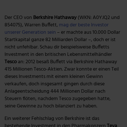
Foto: The Motley Fool
Der CEO von
Berkshire Hathaway
(WKN: A0YJQ2 und
854075), Warren Buffett,
mag der beste Investor
unserer Generation sein
– er machte aus 10.000 Dollar
Startkapital ganze 82 Milliarden Dollar –, doch er ist
nicht unfehlbar. Schau dir beispielsweise Buffetts
Investment in den britischen Lebensmittelhändler
Tesco
an: 2012 besaß Buffett via Berkshire Hathaway
415 Millionen Tesco-Aktien. Zwar konnte er einen Teil
dieses Investments mit einem kleinen Gewinn
verkaufen, doch insgesamt gingen durch diese
Anlageentscheidung 444 Millionen Dollar nach
Steuern flöten, nachdem Tesco zugegeben hatte,
seine Gewinne zu hoch bilanziert zu haben.
Ein weiterer Fehlschlag von Berkshire ist das
bestehende Investment in den Pharmakonzern
Teva