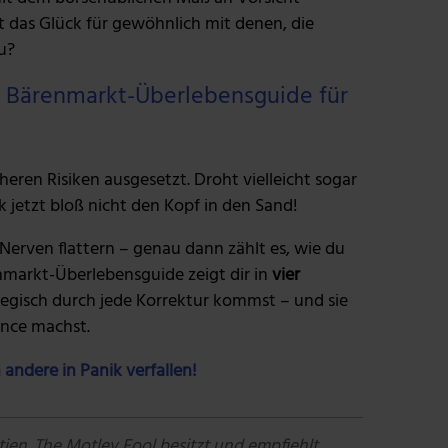
 das Glück für gewöhnlich mit denen, die
u?
er Bärenmarkt-Überlebensguide für
heren Risiken ausgesetzt. Droht vielleicht sogar
k jetzt bloß nicht den Kopf in den Sand!
erven flattern – genau dann zählt es, wie du
enmarkt-Überlebensguide zeigt dir in
vier
ategisch durch jede Korrektur kommst – und sie
ance machst.
 andere in Panik verfallen!
ien. The Motley Fool besitzt und empfiehlt