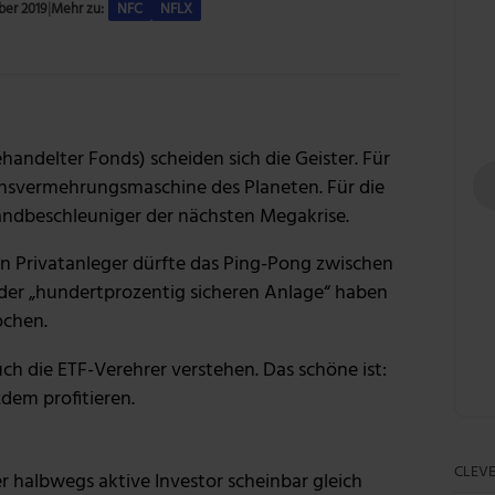
ber 2019
|
Mehr zu:
NFC
NFLX
Foto: Getty Images
andelter Fonds) scheiden sich die Geister. Für
gensvermehrungsmaschine des Planeten. Für die
Brandbeschleuniger der nächsten Megakrise.
en Privatanleger dürfte das Ping-Pong zwischen
der „hundertprozentig sicheren Anlage“ haben
ochen.
ch die ETF-Verehrer verstehen. Das schöne ist:
dem profitieren.
CLEVE
 halbwegs aktive Investor scheinbar gleich