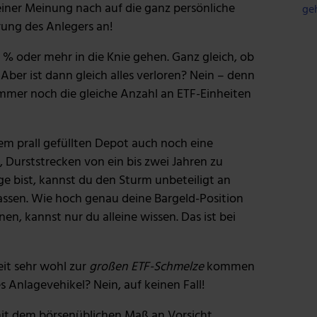
ner Meinung nach auf die ganz persönliche
ge
rung des Anlegers an!
 % oder mehr in die Knie gehen. Ganz gleich, ob
Aber ist dann gleich alles verloren? Nein – denn
immer noch die gleiche Anzahl an ETF-Einheiten
em prall gefüllten Depot auch noch eine
t, Durststrecken von ein bis zwei Jahren zu
e bist, kannst du den Sturm unbeteiligt an
assen. Wie hoch genau deine Bargeld-Position
en, kannst nur du alleine wissen. Das ist bei
Zeit sehr wohl zur
großen ETF-Schmelze
kommen
es Anlagevehikel? Nein, auf keinen Fall!
mit dem börsenüblichen Maß an Vorsicht