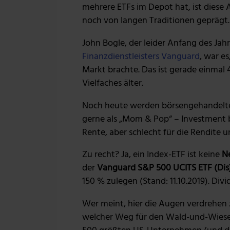
mehrere ETFs im Depot hat, ist diese 
noch von langen Traditionen geprägt.
John Bogle, der leider Anfang des Jah
Finanzdienstleisters Vanguard
, war e
Markt brachte. Das ist gerade einmal 
Vielfaches älter.
Noch heute werden börsengehandelte
gerne als „Mom & Pop“ – Investment b
Rente, aber schlecht für die Rendite 
Zu recht? Ja, ein Index-ETF ist keine
Ne
der
Vanguard S&P 500 UCITS ETF (Dis
150 % zulegen (Stand: 11.10.2019). Div
Wer meint, hier die Augen verdrehen 
welcher Weg für den Wald-und-Wiesen