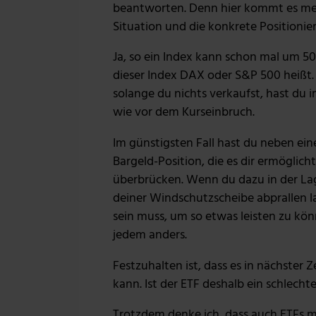
beantworten. Denn hier kommt es mei
Situation und die konkrete Positionie
Ja, so ein Index kann schon mal um 50
dieser Index DAX oder S&P 500 heißt. 
solange du nichts verkaufst, hast du 
wie vor dem Kurseinbruch.
Im günstigsten Fall hast du neben ein
Bargeld-Position, die es dir ermöglich
überbrücken. Wenn du dazu in der Lag
deiner Windschutzscheibe abprallen l
sein muss, um so etwas leisten zu könn
jedem anders.
Festzuhalten ist, dass es in nächster 
kann. Ist der ETF deshalb ein schlecht
Trotzdem denke ich, dass auch ETFs 