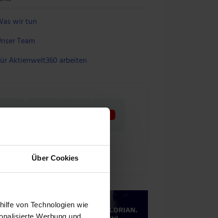
as wir tun
nser Team
ür Aktienwelt360 arbeiten
Über Cookies
hilfe von Technologien wie
onalisierte Werbung und