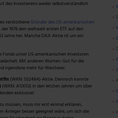
Art des Investierens weder selbstverständlich
W
D
res verstorbene
Gründer des US-amerikanischen
W
s, der 1976 den weltweit ersten ETF auf den
43 Jahre her. Manche DAX-Aktie ist um ein
D
D
 Fonds unter US-amerikanischen Investoren
D
elächelt. Mit anderen Worten: Gut für die
und irgendwie mehr für Weicheier.
3
tflix
(WKN: 552484)-Aktie. Dennoch konnte
A
)
(WKN: A1JX53) in den letzten Jahren um über
E
idenden exklusive!
S
zu müssen, muss mir erst einmal erklären,
-Anleger besser geeignet wäre, um sich die
I