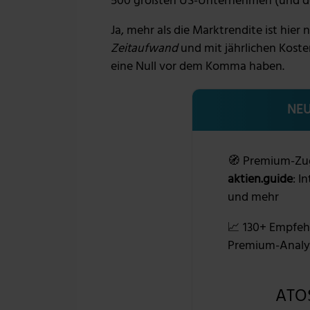
500 größten US-Unternehmen (und der
Ja, mehr als die Marktrendite ist hier 
Zeitaufwand
und mit jährlichen Koste
eine Null vor dem Komma haben.
NEU
🧭 Premium-Zu
aktien.guide
: I
und mehr
📈 130+ Empfeh
Premium-Analy
ATOS