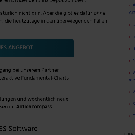
en Dividenden!) ins Depot zu holen.
A
Akt
natürlich nicht drin. Aber die gibt es dafür
ohne
n, die heutzutage in den überwiegenden Fällen
D
I
ES ANGEBOT
R
N
gang bei unserem Partner
W
nteraktive Fundamental-Charts
me
W
lungen und wöchentlich neue
S
sen im
Aktienkompass
F
S Software
ÜBER