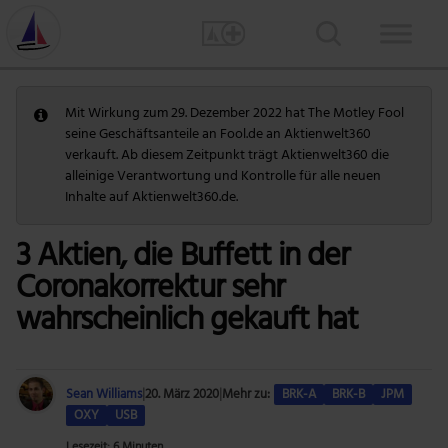
Mit Wirkung zum 29. Dezember 2022 hat The Motley Fool
seine Geschäftsanteile an Fool.de an Aktienwelt360
verkauft. Ab diesem Zeitpunkt trägt Aktienwelt360 die
alleinige Verantwortung und Kontrolle für alle neuen
Inhalte auf Aktienwelt360.de.
3 Aktien, die Buffett in der
Coronakorrektur sehr
wahrscheinlich gekauft hat
Sean Williams
|
20. März 2020
|
Mehr zu:
BRK-A
BRK-B
JPM
OXY
USB
Lesezeit: 6 Minuten