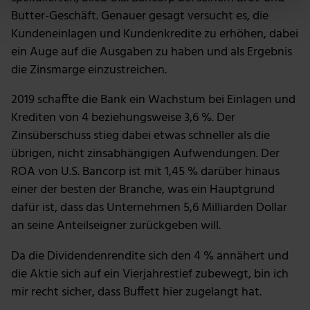
Erfahren Sie mehr darüber, wie Ihre persönlichen Daten
Butter-Geschäft. Genauer gesagt versucht es, die
verarbeitet werden, und legen Sie Ihre Präferenzen im
Kundeneinlagen und Kundenkredite zu erhöhen, dabei
Abschnitt Einzelheiten
fest.
ein Auge auf die Ausgaben zu haben und als Ergebnis
die Zinsmarge einzustreichen.
Wir verwenden Cookies, um Inhalte und Anzeigen zu
personalisieren, Funktionen für soziale Medien anbieten
2019 schaffte die Bank ein Wachstum bei Einlagen und
zu können und die Zugriffe auf unsere Website zu
Krediten von 4 beziehungsweise 3,6 %. Der
analysieren. Außerdem geben wir Informationen zu
Zinsüberschuss stieg dabei etwas schneller als die
deiner Verwendung unserer Website an unsere Partner
übrigen, nicht zinsabhängigen Aufwendungen. Der
für soziale Medien, Werbung und Analysen weiter.
ROA von U.S. Bancorp ist mit 1,45 % darüber hinaus
Unsere Partner führen diese Informationen
einer der besten der Branche, was ein Hauptgrund
möglicherweise mit weiteren Daten zusammen, die du
dafür ist, dass das Unternehmen 5,6 Milliarden Dollar
ihnen bereitgestellt hast oder die sie im Rahmen deiner
Nutzung der Dienste gesammelt haben.
an seine Anteilseigner zurückgeben will.
Da die Dividendenrendite sich den 4 % annähert und
die Aktie sich auf ein Vierjahrestief zubewegt, bin ich
mir recht sicher, dass Buffett hier zugelangt hat.