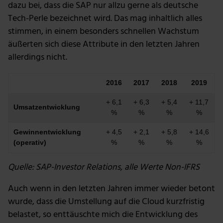
dazu bei, dass die SAP nur allzu gerne als deutsche
Tech-Perle bezeichnet wird. Das mag inhaltlich alles
stimmen, in einem besonders schnellen Wachstum
äußerten sich diese Attribute in den letzten Jahren
allerdings nicht.
2016
2017
2018
2019
+ 6,1
+ 6,3
+ 5,4
+ 11,7
Umsatzentwicklung
%
%
%
%
Gewinnentwicklung
+ 4,5
+ 2,1
+ 5,8
+ 14,6
(operativ)
%
%
%
%
Quelle: SAP-Investor Relations, alle Werte Non-IFRS
Auch wenn in den letzten Jahren immer wieder betont
wurde, dass die Umstellung auf die Cloud kurzfristig
belastet, so enttäuschte mich die Entwicklung des