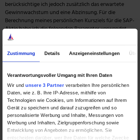
berücksichtige ich jedoch zusätzlich das erwartete
Gewinnwachstum und eine Abzinsung. Für die
Berechnung meines persönlichen Kursziels für die SAP-
Aktie habe ich die folgenden Parameter verwendet.
Zustimmung
Details
Anzeigeneinstellungen
Über
Verantwortungsvoller Umgang mit Ihren Daten
Wir und
unsere 3 Partner
verarbeiten Ihre persönlichen
Daten, wie z. B. Ihre IP-Adresse, mithilfe von
Technologien wie Cookies, um Informationen auf Ihrem
Gerät zu speichern und darauf zuzugreifen und so
personalisierte Werbung und Inhalte, Messungen von
Werbung und Inhalten, Zielgruppenforschung sowie
Entwicklung von Angeboten zu ermöglichen. Sie
entscheiden darüber, wer Ihre Daten für welche Zwecke