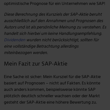
optimistische Prognose für ein Unternehmen wie SAP!
für soziale Medien, Werbung und Analysen weiter.
Unsere Partner führen diese Informationen
Diese Berechnung des Kursziels der SAP-Aktie beruht
möglicherweise mit weiteren Daten zusammen, die du
ausschließlich auf den Annahmen und Prognosen des
ihnen bereitgestellt hast oder die sie im Rahmen deiner
Autors und ist als persönliche Meinung zu verstehen. Es
Nutzung der Dienste gesammelt haben.
handelt sich hierbei um keine Handlungsempfehlung.
Dividenden
wurden nicht berücksichtigt, sollten für
eine vollständige Betrachtung allerdings
miteinbezogen werden.
Mein Fazit zur SAP-Aktie
Eine Sache ist sicher: Mein Kursziel für die SAP-Aktie
basiert auf Prognosen – nicht auf Fakten. Es könnte
auch anders kommen, beispielsweise könnte SAP
plötzlich deutlich schneller wachsen oder der Markt
gesteht der SAP-Aktie eine höhere Bewertung zu.