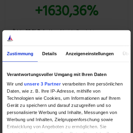
+1630,36%
💰 Mit
39 % Rabatt
auf beide Produkte
BUNDLE ENTDECKEN »
Zustimmung
Details
Anzeigeneinstellungen
Über
Verantwortungsvoller Umgang mit Ihren Daten
Shopify-Aktie: Ein echter
Wir und
unsere 3 Partner
verarbeiten Ihre persönlichen
Wermutstropfen bleibt jedoch
Daten, wie z. B. Ihre IP-Adresse, mithilfe von
Technologien wie Cookies, um Informationen auf Ihrem
Gerät zu speichern und darauf zuzugreifen und so
Der einzig echte Wermutstropfen ist das negative
personalisierte Werbung und Inhalte, Messungen von
Nettoergebnis in Höhe von 273 Mio. US-Dollar. Dieses
Werbung und Inhalten, Zielgruppenforschung sowie
wurde durch „andere Ausgaben“ im Zusammenhang
Entwicklung von Angeboten zu ermöglichen. Sie
mit dem Verkauf des Logistik-Geschäfts negativ