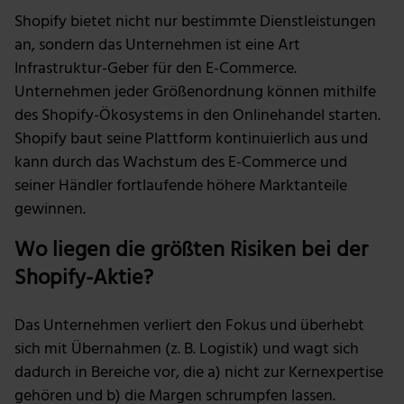
deiner Verwendung unserer Website an unsere Partner
Shopify bietet nicht nur bestimmte Dienstleistungen
für soziale Medien, Werbung und Analysen weiter.
an, sondern das Unternehmen ist eine Art
Unsere Partner führen diese Informationen
Infrastruktur-Geber für den E-Commerce.
möglicherweise mit weiteren Daten zusammen, die du
Unternehmen jeder Größenordnung können mithilfe
ihnen bereitgestellt hast oder die sie im Rahmen deiner
des Shopify-Ökosystems in den Onlinehandel starten.
Nutzung der Dienste gesammelt haben.
Shopify baut seine Plattform kontinuierlich aus und
kann durch das Wachstum des E-Commerce und
seiner Händler fortlaufende höhere Marktanteile
gewinnen.
Wo liegen die größten Risiken bei der
Shopify-Aktie?
Das Unternehmen verliert den Fokus und überhebt
sich mit Übernahmen (z. B. Logistik) und wagt sich
dadurch in Bereiche vor, die a) nicht zur Kernexpertise
gehören und b) die Margen schrumpfen lassen.