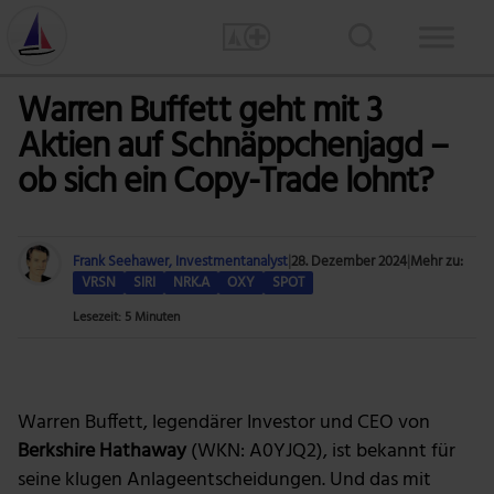
Warren Buffett geht mit 3
Aktien auf Schnäppchenjagd –
ob sich ein Copy-Trade lohnt?
Frank Seehawer, Investmentanalyst
|
28. Dezember 2024
|
Mehr zu:
VRSN
SIRI
NRK.A
OXY
SPOT
Lesezeit: 5 Minuten
Foto: The Motley Fool
Warren Buffett, legendärer Investor und CEO von
Berkshire Hathaway
(WKN: A0YJQ2), ist bekannt für
seine klugen Anlageentscheidungen. Und das mit