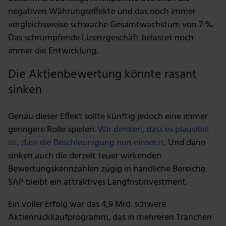
zu können und die Zugriffe auf unsere Website zu
negativen Währungseffekte und das noch immer
analysieren. Außerdem geben wir Informationen zu
vergleichsweise schwache Gesamtwachstum von 7 %.
deiner Verwendung unserer Website an unsere Partner
Das schrumpfende Lizenzgeschäft belastet noch
für soziale Medien, Werbung und Analysen weiter.
immer die Entwicklung.
Unsere Partner führen diese Informationen
möglicherweise mit weiteren Daten zusammen, die du
Die Aktienbewertung könnte rasant
ihnen bereitgestellt hast oder die sie im Rahmen deiner
sinken
Nutzung der Dienste gesammelt haben.
Genau dieser Effekt sollte künftig jedoch eine immer
geringere Rolle spielen.
Wir denken, dass es plausibel
ist, dass die Beschleunigung nun einsetzt.
Und dann
sinken auch die derzeit teuer wirkenden
Bewertungskennzahlen zügig in handliche Bereiche.
SAP bleibt ein attraktives Langfristinvestment.
Ein voller Erfolg war das 4,9 Mrd. schwere
Aktienrückkaufprogramm, das in mehreren Tranchen