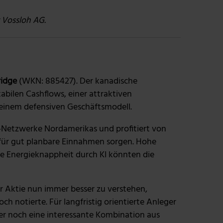
r Vossloh AG.
ridge
(WKN: 885427). Der kanadische
abilen Cashflows, einer attraktiven
einem defensiven Geschäftsmodell.
e-Netzwerke Nordamerikas und profitiert von
e für gut planbare Einnahmen sorgen. Hohe
ne Energieknappheit durch KI könnten die
er Aktie nun immer besser zu verstehen,
ch notierte. Für langfristig orientierte Anleger
er noch eine interessante Kombination aus