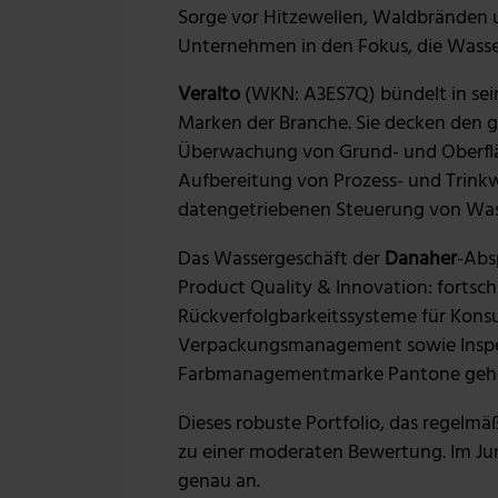
Sorge vor Hitzewellen, Waldbränden
Unternehmen in den Fokus, die Wass
Veralto
(WKN: A3ES7Q) bündelt in sei
Marken der Branche. Sie decken den g
Überwachung von Grund- und Oberflä
Aufbereitung von Prozess- und Trinkw
datengetriebenen Steuerung von Wass
Das Wassergeschäft der
Danaher
-Abs
Product Quality & Innovation: fortsch
Rückverfolgbarkeitssysteme für Kons
Verpackungsmanagement sowie Inspek
Farbmanagementmarke Pantone gehö
Dieses robuste Portfolio, das regelmäß
zu einer moderaten Bewertung. Im Jun
genau an.