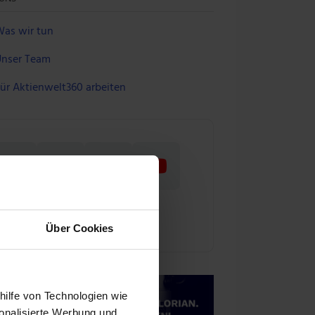
as wir tun
nser Team
ür Aktienwelt360 arbeiten
Über Cookies
hilfe von Technologien wie
onalisierte Werbung und