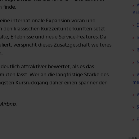
A
 finde.
Akt
seine internationale Expansion voran und
D
n den klassischen Kurzzeitunterkünften setzt
lte, Erlebnisse und neue Service-Features. Da
I
iert, verspricht dieses Zusatzgeschäft weiteres
R
.
N
 deutlich attraktiver bewertet, als es das
muten lässt. Wer an die langfristige Stärke des
W
jüngsten Kursrückgang daher einen spannenden
me
W
Airbnb.
S
F
ÜBER