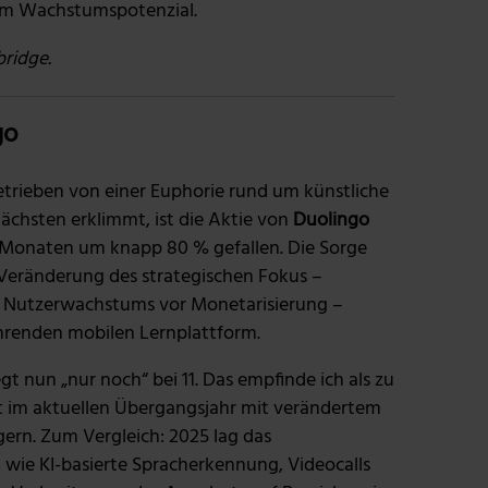
tem Wachstumspotenzial.
bridge.
go
trieben von einer Euphorie rund um künstliche
nächsten erklimmt, ist die Aktie von
Duolingo
Monaten um knapp 80 % gefallen. Die Sorge
e Veränderung des strategischen Fokus –
es Nutzerwachstums vor Monetarisierung –
hrenden mobilen Lernplattform.
gt nun „nur noch“ bei 11. Das empfinde ich als zu
t im aktuellen Übergangsjahr mit verändertem
ern. Zum Vergleich: 2025 lag das
 wie KI-basierte Spracherkennung, Videocalls