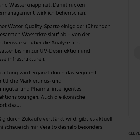
 und Wasserknappheit. Damit rücken
ermanagement wirklich beherrschen.
ner Water-Quality-Sparte einige der führenden
esamten Wasserkreislauf ab – von der
chenwasser über die Analyse und
asser bis hin zur UV-Desinfektion und
erinfrastrukturen.
paltung wird ergänzt durch das Segment
rittliche Markierungs- und
umgüter und Pharma, intelligentes
tionslösungen. Auch die ikonische
rt dazu.
ig durch Zukäufe verstärkt wird, gibt es aktuell
i schaue ich mir Veralto deshalb besonders
CLEVE