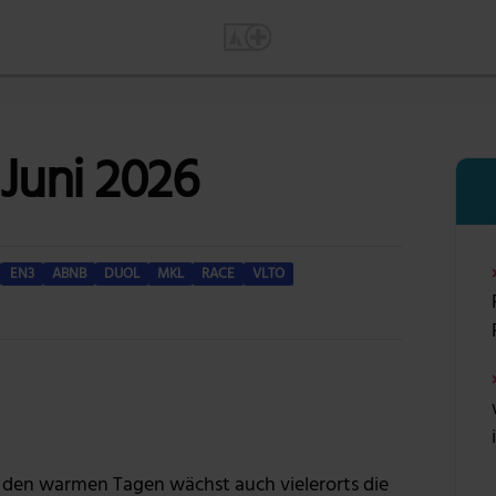
 Juni 2026
EN3
ABNB
DUOL
MKL
RACE
VLTO
Foto: KI generiert
t den warmen Tagen wächst auch vielerorts die