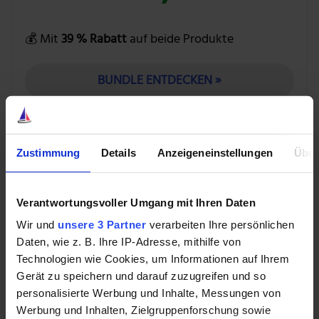
💰 Mit
39 % Rabatt
auf beide Produkte
BUNDLE ENTDECKEN »
Zustimmung
Details
Anzeigeneinstellungen
Über
Während das eigentlich diversifizierende Segment
Advanced Industrial wohl auch künftig ein
Nebenschauplatz bleibt, profitiert Global Service von
Verantwortungsvoller Umgang mit Ihren Daten
der guten Fab-Auslastung. Aber die Post geht bei
Wir und
unsere 3 Partner
verarbeiten Ihre persönlichen
Semiconductors ab, wo alles darauf hindeutet, dass
Daten, wie z. B. Ihre IP-Adresse, mithilfe von
VAT nun auf Jahre hinaus zweistellig wachsen wird.
Technologien wie Cookies, um Informationen auf Ihrem
Gerät zu speichern und darauf zuzugreifen und so
Das muss VAT allerdings auch, denn die Bewertung ist
personalisierte Werbung und Inhalte, Messungen von
anspruchsvoll: einem Jahresumsatz von rund 1 Mrd.
Werbung und Inhalten, Zielgruppenforschung sowie