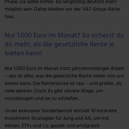
Phase. Da sollte mittel- bis langfristig deutlich mehr
analysieren. Außerdem geben wir Informationen zu
möglich sein. Daher bleiben wir der VAT Group-Aktie
deiner Verwendung unserer Website an unsere Partner
treu.
für soziale Medien, Werbung und Analysen weiter.
Unsere Partner führen diese Informationen
möglicherweise mit weiteren Daten zusammen, die du
Nur 1.000 Euro im Monat? So sicherst du
ihnen bereitgestellt hast oder die sie im Rahmen deiner
dir mehr, als die gesetzliche Rente je
Nutzung der Dienste gesammelt haben.
bieten kann!
Nur 1.000 Euro im Monat trotz jahrzehntelanger Arbeit
– das ist alles, was die gesetzliche Rente vielen von uns
bieten kann. Die Rentenlücke ist real – und größer, als
viele denken. Doch: Es gibt clevere Wege, um
vorzubeugen und sie zu schließen.
Unser exklusiver Sonderbericht enthält 10 konkrete
Investment-Strategien für Jung und Alt, um mit
Aktien, ETFs und Co. gezielt und erfolgreich