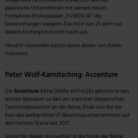
Megatrend zu profitieren. Zusätzlich will das
japanische Unternehmen mit seinem neuen
Fünfjahres-Strategieplan „FUSION 30“ die
Gewinnmargen steigern. Das KGV von 25 sieht vor
diesem Hintergrund nicht hoch aus.
Hendrik Vanheiden besitzt keine Aktien von Daikin
Industries.
Peter Wolf-Karnitschnig: Accenture
Die
Accenture
-Aktie (WKN:
A0YAQA)
gehörte in den
letzten Monaten zu den am stärksten abgestraften
Technologiewerten an der Börse. Ende Juni fiel der
Kurs des weltgrößten IT-Beratungsunternehmens auf
den tiefsten Stand seit 2017.
Grund für diesen Kursverfall ist die Sorge der Börse,