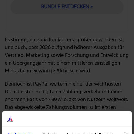
BUNDLE ENTDECKEN »
Es stimmt, dass die Konkurrenz größer geworden ist,
und auch, dass 2026 aufgrund höherer Ausgaben für
Vertrieb, Marketing sowie Forschung und Entwicklung
ein Übergangsjahr mit einem mittleren einstelligen
Minus beim Gewinn je Aktie sein wird.
Dennoch ist PayPal weiterhin einer der wichtigsten
Dienstleister im digitalen Zahlungsverkehr mit einer
enormen Basis von 439 Mio. aktiven Nutzern weltweit.
Das abgewickelte Zahlungsvolumen ist im ersten
Quartal 2026 um 11 % auf 464 Mrd. US-Dollar
gestiegen.