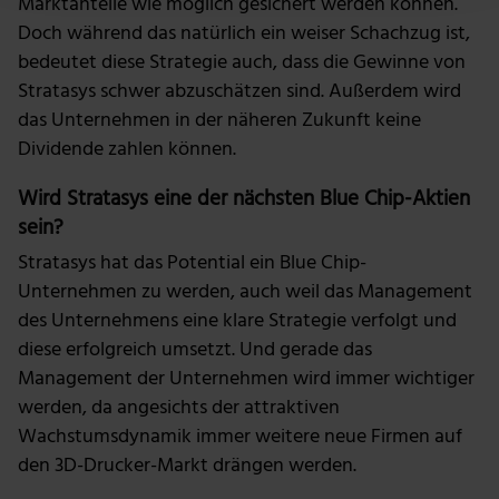
Marktanteile wie möglich gesichert werden können.
Doch während das natürlich ein weiser Schachzug ist,
Wir verwenden Cookies, um Inhalte und Anzeigen zu
bedeutet diese Strategie auch, dass die Gewinne von
personalisieren, Funktionen für soziale Medien anbieten
Stratasys schwer abzuschätzen sind. Außerdem wird
zu können und die Zugriffe auf unsere Website zu
das Unternehmen in der näheren Zukunft keine
analysieren. Außerdem geben wir Informationen zu
Dividende zahlen können.
deiner Verwendung unserer Website an unsere Partner
für soziale Medien, Werbung und Analysen weiter.
Wird Stratasys eine der nächsten Blue Chip-Aktien
Unsere Partner führen diese Informationen
sein?
möglicherweise mit weiteren Daten zusammen, die du
Stratasys hat das Potential ein Blue Chip-
ihnen bereitgestellt hast oder die sie im Rahmen deiner
Unternehmen zu werden, auch weil das Management
Nutzung der Dienste gesammelt haben.
des Unternehmens eine klare Strategie verfolgt und
diese erfolgreich umsetzt. Und gerade das
Management der Unternehmen wird immer wichtiger
werden, da angesichts der attraktiven
Wachstumsdynamik immer weitere neue Firmen auf
den 3D-Drucker-Markt drängen werden.