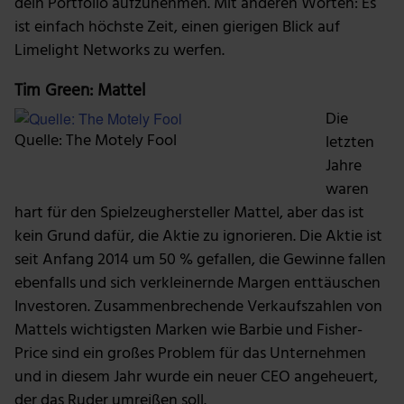
dein Portfolio aufzunehmen. Mit anderen Worten: Es
ist einfach höchste Zeit, einen gierigen Blick auf
Limelight Networks zu werfen.
Tim Green: Mattel
Die
Quelle: The Motely Fool
letzten
Jahre
waren
hart für den Spielzeughersteller Mattel, aber das ist
kein Grund dafür, die Aktie zu ignorieren. Die Aktie ist
seit Anfang 2014 um 50 % gefallen, die Gewinne fallen
ebenfalls und sich verkleinernde Margen enttäuschen
Investoren. Zusammenbrechende Verkaufszahlen von
Mattels wichtigsten Marken wie Barbie und Fisher-
Price sind ein großes Problem für das Unternehmen
und in diesem Jahr wurde ein neuer CEO angeheuert,
der das Ruder umreißen soll.