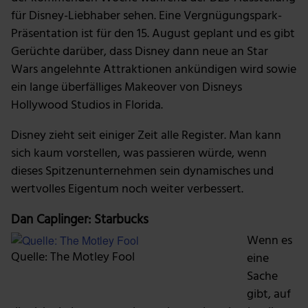
Unsere Partner führen diese Informationen
für Disney-Liebhaber sehen. Eine Vergnügungspark-
möglicherweise mit weiteren Daten zusammen, die du
Präsentation ist für den 15. August geplant und es gibt
ihnen bereitgestellt hast oder die sie im Rahmen deiner
Gerüchte darüber, dass Disney dann neue an Star
Nutzung der Dienste gesammelt haben.
Wars angelehnte Attraktionen ankündigen wird sowie
ein lange überfälliges Makeover von Disneys
Hollywood Studios in Florida.
Disney zieht seit einiger Zeit alle Register. Man kann
sich kaum vorstellen, was passieren würde, wenn
dieses Spitzenunternehmen sein dynamisches und
wertvolles Eigentum noch weiter verbessert.
Dan Caplinger: Starbucks
Wenn es
Quelle: The Motley Fool
eine
Sache
gibt, auf