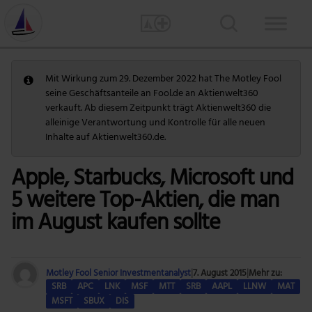
Mit Wirkung zum 29. Dezember 2022 hat The Motley Fool
seine Geschäftsanteile an Fool.de an Aktienwelt360
verkauft. Ab diesem Zeitpunkt trägt Aktienwelt360 die
alleinige Verantwortung und Kontrolle für alle neuen
Inhalte auf Aktienwelt360.de.
Apple, Starbucks, Microsoft und
5 weitere Top-Aktien, die man
im August kaufen sollte
Motley Fool Senior Investmentanalyst
|
7. August 2015
|
Mehr zu:
SRB
APC
LNK
MSF
MTT
SRB
AAPL
LLNW
MAT
MSFT
SBUX
DIS