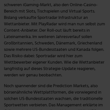
schweren iGaming-Markt, also den Online-Casino-
Unsere Partner führen diese Informationen
Bereich mit Slots, Tischspielen und Virtual Sports.
möglicherweise mit weiteren Daten zusammen, die du
ihnen bereitgestellt hast oder die sie im Rahmen deiner
Bislang verkaufte Sportradar Infrastruktur an
Nutzung der Dienste gesammelt haben.
Wettanbieter. Mit PlayRadar wird man nun selbst zum
Content-Anbieter. Der Roll-out läuft bereits in
Lateinamerika. Im weiteren Jahresverlauf sollen
Großbritannien, Schweden, Dänemark, Griechenland
sowie mehrere US-Bundesstaaten und Kanada folgen.
Das Risiko dabei: Sportradar wird hier zum
Wettbewerber eigener Kunden. Wie die Wettanbieter
langfristig auf dieses Strategie-Update reagieren,
werden wir genau beobachten.
Noch spannender sind die Prediction Markets, also
börsenähnliche Wettplattformen, die vorwiegend in
solchen US-Bundesstaaten wachsen, die traditionelle
Sportwetten verbieten. Das Management erklärte im