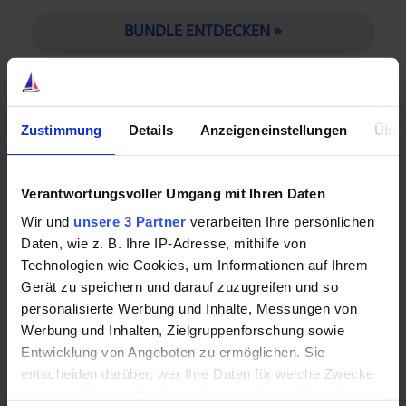
BUNDLE ENTDECKEN »
Im Februar wurde der Deal mit dem britischen
Zustimmung
Details
Anzeigeneinstellungen
Über
Wettanbieter Betfred erweitert, der damit die Retail-
Infrastruktur von rund 1.300 Filialen modernisiert. Ende
Verantwortungsvoller Umgang mit Ihren Daten
März folgte die Ausweitung der Partnerschaft mit
Hard Rock Bet um offizielle PGA-Tour- und UFC-Daten.
Wir und
unsere 3 Partner
verarbeiten Ihre persönlichen
Daten, wie z. B. Ihre IP-Adresse, mithilfe von
Das alles ist reines Upselling in bestehenden
Technologien wie Cookies, um Informationen auf Ihrem
Beziehungen.
Gerät zu speichern und darauf zuzugreifen und so
Ende 2025 übernahm Sportradar das Sportrechte-
personalisierte Werbung und Inhalte, Messungen von
Werbung und Inhalten, Zielgruppenforschung sowie
Portfolio von IMG Arena. Alle Tier-1-Kunden (das sind
Entwicklung von Angeboten zu ermöglichen. Sie
die größten globalen Wettanbieter wie Flutter, Entain
entscheiden darüber, wer Ihre Daten für welche Zwecke
oder FanDuel) nehmen inzwischen IMG-Inhalte ab,
nutzt. Sie können Ihre Einwilligung jederzeit über die