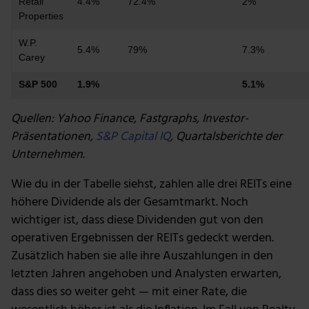
Retail
4.4%
72.4%
2%
Properties
W.P.
5.4%
79%
7.3%
Carey
S&P 500
1.9%
5.1%
Quellen: Yahoo Finance, Fastgraphs, Investor-
Präsentationen,
S&P Capital IQ
, Quartalsberichte der
Unternehmen.
Wie du in der Tabelle siehst, zahlen alle drei REITs eine
höhere Dividende als der Gesamtmarkt. Noch
wichtiger ist, dass diese Dividenden gut von den
operativen Ergebnissen der REITs gedeckt werden.
Zusätzlich haben sie alle ihre Auszahlungen in den
letzten Jahren angehoben und Analysten erwarten,
dass dies so weiter geht — mit einer Rate, die