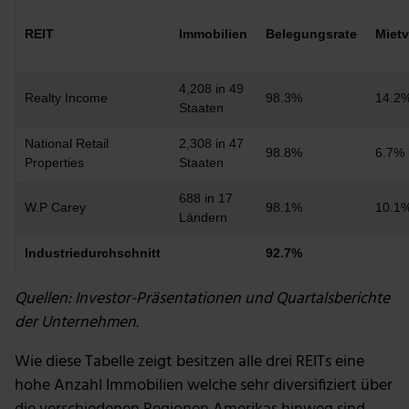
REIT
Immobilien
Belegungsrate
Miet
4,208 in 49
Realty Income
98.3%
14.2%
Staaten
National Retail
2,308 in 47
98.8%
6.7% 
Properties
Staaten
688 in 17
W.P Carey
98.1%
10.1%
Ländern
Industriedurchschnitt
92.7%
Quellen: Investor-Präsentationen und Quartalsberichte
der Unternehmen.
Wie diese Tabelle zeigt besitzen alle drei REITs eine
hohe Anzahl Immobilien welche sehr diversifiziert über