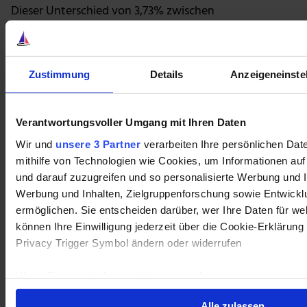
Dieser Unterschied von 3,73% zwischen
Kapitalisierungsrate und Leihkosten repräsentiert den
potentiellen Gewinn. Und der ist hoch genug, um
einen erheblichen Anstieg der Zinssätze noch zu
Zustimmung
Details
Anzeigeneinste
verkraften, bevor es dem REIT nicht mehr möglich sein
wird über Akquisitionen zu wachsen und seine
Dividende zu erhöhen.
Verantwortungsvoller Umgang mit Ihren Daten
Wir und
unsere 3 Partner
verarbeiten Ihre persönlichen Date
Ein sicheres, hohes und wachsendes Einkommen
mithilfe von Technologien wie Cookies, um Informationen au
ist das, was du für einen wohlhabenden Ruhestand
und darauf zuzugreifen und so personalisierte Werbung und
brauchst
Werbung und Inhalten, Zielgruppenforschung sowie Entwick
Realty Income, National Retail Properties und W.P.
ermöglichen. Sie entscheiden darüber, wer Ihre Daten für we
Carey sind die Dreierwette, wenn es um
können Ihre Einwilligung jederzeit über die Cookie-Erklärung
dividendenstarke Investments für den Ruhestand
Privacy Trigger Symbol ändern oder widerrufen
geht. Diese hohe Rendite ist gesichert durch einige der
höchsten Belegungsraten in der Industrie,
Wenn Sie es erlauben, würden wir auch gerne:
Langzeitverträge mit eingebauten Mietsteigerungen
Informationen über Ihre geografische Lage erfassen, 
Alle zulassen