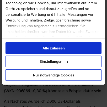
Technologien wie Cookies, um Informationen auf Ihrem
wächst weiter.
Gerät zu speichern und darauf zuzugreifen und so
Wenn du vorsichtig bist …
personalisierte Werbung und Inhalte, Messungen von
Werbung und Inhalten, Zielgruppenforschung sowie
Entwicklung von Angeboten zu ermöglichen. Sie
Diese Art von Aktien kann in der Baisse leiden. Im
entscheiden darüber, wer Ihre Daten für welche Zwecke
Moment kannst du sie zu Schnäppchenpreisen
nutzt. Sie können Ihre Einwilligung jederzeit über die
erwerben. Aber sie könnten jederzeit wieder stark
Cookie-Erklärung oder durch Klicken auf das Privacy
ansteigen. Natürlich stellen sie auch ein größeres
Alle zulassen
Trigger Symbol ändern oder widerrufen
Risiko dar als die anderen Aktienarten, die ich bisher
genannt habe. Wenn du also ein vorsichtiger Investor
Wenn Sie es erlauben, würden wir auch gerne:
Einstellungen
bist, solltest du dein Engagement begrenzen.
Informationen über Ihre geografische Lage
Stattdessen solltest du dich für andere Unternehmen
erfassen, welche bis auf einige Meter genau sein
Nur notwendige Cookies
können
entscheiden, die zwar gelitten haben, aber eine
Ihr Gerät durch aktives Scannen nach
längere Erfolgsbilanz vorweisen können.
Amazon
bestimmten Merkmalen (Fingerprinting) identifizieren
(WKN: 906866, -0,80 %) könnte ein Beispiel dafür sein.
Erfahren Sie mehr darüber, wie Ihre persönlichen Daten
verarbeitet werden, und legen Sie Ihre Präferenzen im
Als Nächstes würde ich 2.000 US-Dollar als
Abschnitt Einzelheiten
fest.