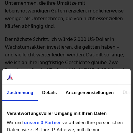
Unternehmen, die ihre Umsätze mit
lebensnotwendigen Gütern erzielen, möglicherweise
weniger als Unternehmen, die von nicht essenziellen
Käufen abhängig sind.
Der nächste Schritt: Ich würde 2.000 US-Dollar in
Wachstumsaktien investieren, die gelitten haben –
und vielleicht weiter leiden werden. Das gilt so lange,
wie ich an ihre langfristige Geschichte glaube. Zwei
Beispiele dafür sind
Tesla
(WKN: A1CX3T, 0,05 %) und
Etsy
(WKN: A14P98, 0,18 %). Tesla ist führend auf dem
Markt für Elektrofahrzeuge, hat im letzten Jahr eine
Rekordzahl von Fahrzeugen ausgeliefert und fährt
Zustimmung
Details
Anzeigeneinstellungen
Über
seine Produktion mit zwei neuen Fabriken hoch. Etsy,
eine E-Commerce-Plattform für den Verkauf von
Verantwortungsvoller Umgang mit Ihren Daten
handgefertigten Artikeln, erwirtschaftet Milliarden
Wir und
unsere 3 Partner
verarbeiten Ihre persönlichen
von Dollar an Bruttowarenumsatz – und die Zahl der
Daten, wie z. B. Ihre IP-Adresse, mithilfe von
Käufer und Verkäufer, die seine Plattform nutzen,