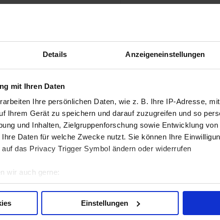
A
T: BUNDLE ENTDECKEN »
Akt
D
Details
Anzeigeneinstellungen
I
land, Großbritannien und den USA erhältlich
R
r Rational AG ankurbeln.
g mit Ihren Daten
N
arbeiten Ihre persönlichen Daten, wie z. B. Ihre IP-Adresse, mit
ht
uf Ihrem Gerät zu speichern und darauf zuzugreifen und so pers
W
ung und Inhalten, Zielgruppenforschung sowie Entwicklung von
me
 Küchengeräte her. Der iCombi® ist ein Combi-
 Ihre Daten für welche Zwecke nutzt. Sie können Ihre Einwilligun
. Die Wärmeübertragung während des Kochens
W
 auf das Privacy Trigger Symbol ändern oder widerrufen
 Kombination.
S
n wir auch gerne:
ochsystem. Es gart in Flüssigkeit oder mit
re geografische Lage erfassen, welche bis auf einige Meter gen
F
r als vergleichbare Produkte – und das bei
es Scannen nach bestimmten Merkmalen (Fingerprinting) identifi
h. Damit kann er herkömmliche Kochgeräte wie
ies
Einstellungen
ie Ihre persönlichen Daten verarbeitet werden, und legen Sie I
rbraisièren ersetzen. Die neuste Kategorie
ÜBER