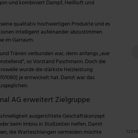
agon und kombiniert Dampf, Heißluft und
seine qualitativ hochwertigen Produkte und es
ktionen intelligent aufeinander abzustimmen
übe im Garraum.
ß und Tränen verbunden war, denn anfangs „war
denstellend“, so Vorstand Paschmann. Doch die
rowelle wurde die stärkste Heizleistung
701080) je entwickelt hat. Damit war das
usgeglichen.
nal AG erweitert Zielgruppe
Schnelligkeit ausgerichtete Geschäftskonzept
der beim Imbiss in Stoßzeiten helfen. Damit
chen, die Warteschlangen vermeiden möchte
CLEVE