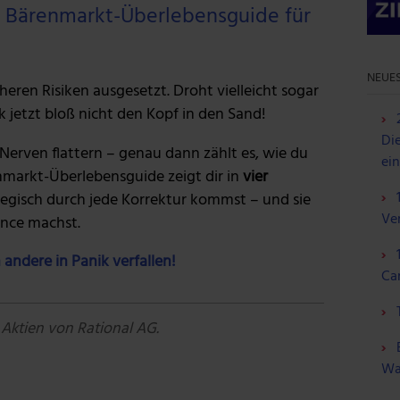
er Bärenmarkt-Überlebensguide für
NEUES
heren Risiken ausgesetzt. Droht vielleicht sogar
k jetzt bloß nicht den Kopf in den Sand!
Die
erven flattern – genau dann zählt es, wie du
ei
enmarkt-Überlebensguide zeigt dir in
vier
ategisch durch jede Korrektur kommst – und sie
Ve
ance machst.
 andere in Panik verfallen!
Ca
Aktien von Rational AG.
Wa