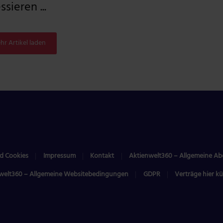
sieren ...
hr Artikel laden
d Cookies
Impressum
Kontakt
Aktienwelt360 – Allgemeine A
welt360 – Allgemeine Websitebedingungen
GDPR
Verträge hier k