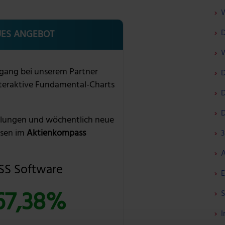
W
D
ES ANGEBOT
W
gang bei unserem Partner
D
nteraktive Fundamental-Charts
D
D
lungen und wöchentlich neue
sen im
Aktienkompass
3
A
S Software
E
67,38%
S
I