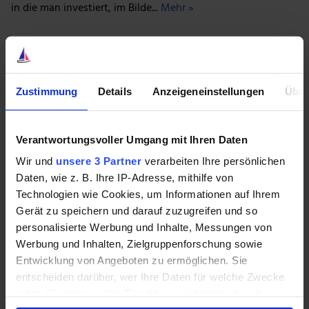
in die man investiert, im Bilde...
Mehr »
Zustimmung
Details
Anzeigeneinstellungen
Über
24. August 2019
|
Aktienwelt360
Was sind Nebenwerte und wie kannst du in
Verantwortungsvoller Umgang mit Ihren Daten
sie investieren?
Wir und
unsere 3 Partner
verarbeiten Ihre persönlichen
Daten, wie z. B. Ihre IP-Adresse, mithilfe von
Hier ist, was du wissen solltest, wenn du Nebenwerte
Technologien wie Cookies, um Informationen auf Ihrem
kaufen und verkaufen willst.
Mehr »
Gerät zu speichern und darauf zuzugreifen und so
personalisierte Werbung und Inhalte, Messungen von
Werbung und Inhalten, Zielgruppenforschung sowie
Entwicklung von Angeboten zu ermöglichen. Sie
entscheiden darüber, wer Ihre Daten für welche Zwecke
nutzt. Sie können Ihre Einwilligung jederzeit über die