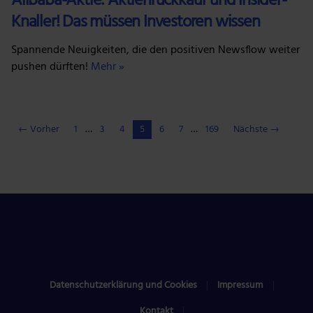
Alibaba-Aktie: Aktienrückkauf und Insider-
Knaller! Das müssen Investoren wissen
Spannende Neuigkeiten, die den positiven Newsflow weiter
pushen dürften!
Mehr »
← Vorher
1
…
3
4
5
6
7
…
169
Nächste →
Datenschutzerklärung und Cookies
Impressum
Kontakt