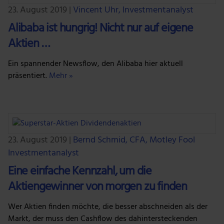
Unsere Partner führen diese Informationen
23. August 2019
|
Vincent Uhr, Investmentanalyst
möglicherweise mit weiteren Daten zusammen, die du
Alibaba ist hungrig! Nicht nur auf eigene
ihnen bereitgestellt hast oder die sie im Rahmen deiner
Aktien …
Nutzung der Dienste gesammelt haben.
Ein spannender Newsflow, den Alibaba hier aktuell
präsentiert.
Mehr »
23. August 2019
|
Bernd Schmid, CFA, Motley Fool
Investmentanalyst
Eine einfache Kennzahl, um die
Aktiengewinner von morgen zu finden
Wer Aktien finden möchte, die besser abschneiden als der
Markt, der muss den Cashflow des dahintersteckenden