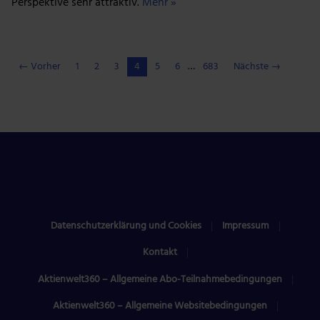
Perspektive sehr attraktiv.
Mehr »
← Vorher
1
2
3
4
5
6
…
683
Nächste →
Datenschutzerklärung und Cookies
Impressum
Kontakt
Aktienwelt360 – Allgemeine Abo-Teilnahmebedingungen
Aktienwelt360 – Allgemeine Websitebedingungen