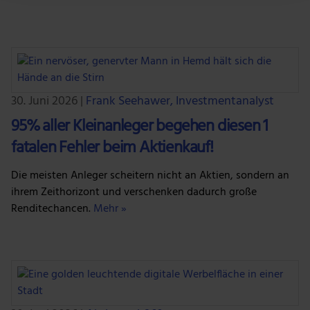
Wir verwenden Cookies, um Inhalte und Anzeigen zu
personalisieren, Funktionen für soziale Medien anbieten
zu können und die Zugriffe auf unsere Website zu
analysieren. Außerdem geben wir Informationen zu
deiner Verwendung unserer Website an unsere Partner
30. Juni 2026
|
Frank Seehawer, Investmentanalyst
für soziale Medien, Werbung und Analysen weiter.
95% aller Kleinanleger begehen diesen 1
Unsere Partner führen diese Informationen
fatalen Fehler beim Aktienkauf!
möglicherweise mit weiteren Daten zusammen, die du
ihnen bereitgestellt hast oder die sie im Rahmen deiner
Die meisten Anleger scheitern nicht an Aktien, sondern an
Nutzung der Dienste gesammelt haben.
ihrem Zeithorizont und verschenken dadurch große
Renditechancen.
Mehr »