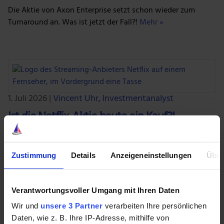
Die Aktie von Axon Enterprise setzt schon wieder zum
Turnaround an. Was ist jetzt der Fall?!
Mehr »
1. Juli 2026
|
Vincent Uhr, Investmentanalyst
Ist die Netflix-Aktie heute ein Kauf?!
Die Netflix-Aktie ist spannend. Aber auch günstig? Unter
Umständen schon ... wenn das Wachstum stimmt!
Mehr »
Zustimmung
Details
Anzeigeneinstellungen
Über
Verantwortungsvoller Umgang mit Ihren Daten
Wir und
unsere 3 Partner
verarbeiten Ihre persönlichen
1. Juli 2026
|
Aktienwelt360
Daten, wie z. B. Ihre IP-Adresse, mithilfe von